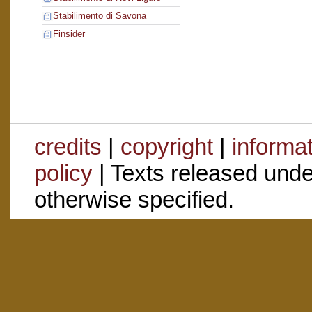
Stabilimento di Savona
Finsider
credits
|
copyright
|
informa
policy
| Texts released und
otherwise specified.