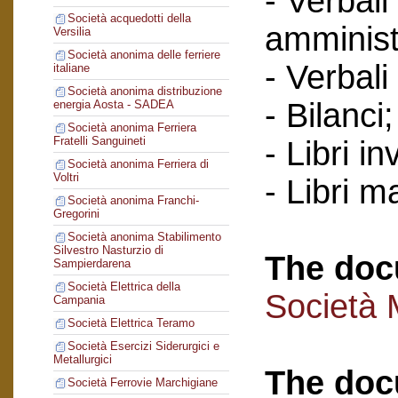
- Verbali
Società acquedotti della
amminist
Versilia
Società anonima delle ferriere
- Verbali
italiane
Società anonima distribuzione
- Bilanci
energia Aosta - SADEA
Società anonima Ferriera
Fratelli Sanguineti
- Libri in
Società anonima Ferriera di
Voltri
- Libri ma
Società anonima Franchi-
Gregorini
Società anonima Stabilimento
Silvestro Nasturzio di
The doc
Sampierdarena
Società Elettrica della
Società 
Campania
Società Elettrica Teramo
Società Esercizi Siderurgici e
Metallurgici
The doc
Società Ferrovie Marchigiane