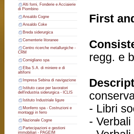
Alti forni, Fonderie e Acciaierie
di Piombino
First an
Ansaldo Cogne
Ansaldo Coke
Breda siderurgica
Cementerie litoranee
Consist
Centro ricerche metallurgiche -
CRM
regg. e 
Cornigliano spa
Elba S.A. di miniere e di
altiforni
Descript
Impresa Sebina di navigazione
Istituto case per lavoratori
conserva
dell'industria siderurgica - ICLIS
Istituto Industriale ligure
- Libri so
Monferro spa - Costruzioni e
montaggi in ferro
- Verbali
Nazionale Cogne
Partecipazioni e gestioni
immobiliari - PAGEIM