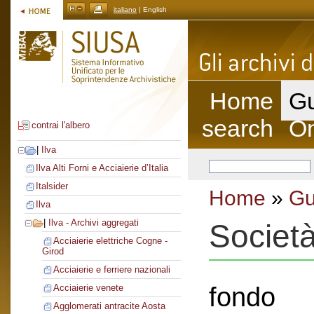
italiano
| English
Home
Gu
search
On
contrai l'albero
|
Ilva
Ilva Alti Forni e Acciaierie d’Italia
Italsider
Home
»
Gu
Ilva
|
Ilva - Archivi aggregati
Societ
Acciaierie elettriche Cogne -
Girod
Acciaierie e ferriere nazionali
fondo
Acciaierie venete
Agglomerati antracite Aosta