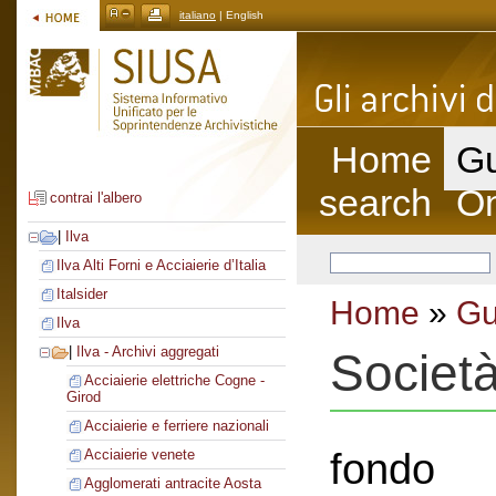
italiano
| English
Home
Gu
search
On
contrai l'albero
|
Ilva
Ilva Alti Forni e Acciaierie d’Italia
Italsider
Home
»
Gu
Ilva
|
Ilva - Archivi aggregati
Societ
Acciaierie elettriche Cogne -
Girod
Acciaierie e ferriere nazionali
fondo
Acciaierie venete
Agglomerati antracite Aosta