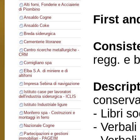
Alti forni, Fonderie e Acciaierie
di Piombino
First an
Ansaldo Cogne
Ansaldo Coke
Breda siderurgica
Cementerie litoranee
Consist
Centro ricerche metallurgiche -
CRM
regg. e 
Cornigliano spa
Elba S.A. di miniere e di
altiforni
Descript
Impresa Sebina di navigazione
Istituto case per lavoratori
conserva
dell'industria siderurgica - ICLIS
Istituto Industriale ligure
- Libri so
Monferro spa - Costruzioni e
montaggi in ferro
- Verbali
Nazionale Cogne
Partecipazioni e gestioni
immobiliari - PAGEIM