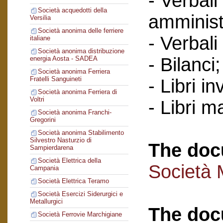
- Verbali
Società acquedotti della
amminist
Versilia
Società anonima delle ferriere
- Verbali
italiane
Società anonima distribuzione
- Bilanci
energia Aosta - SADEA
Società anonima Ferriera
Fratelli Sanguineti
- Libri in
Società anonima Ferriera di
Voltri
- Libri ma
Società anonima Franchi-
Gregorini
Società anonima Stabilimento
Silvestro Nasturzio di
The doc
Sampierdarena
Società Elettrica della
Società 
Campania
Società Elettrica Teramo
Società Esercizi Siderurgici e
Metallurgici
The doc
Società Ferrovie Marchigiane