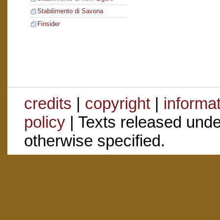
Stabilimento di Savona
Finsider
credits
|
copyright
|
informa
policy
| Texts released und
otherwise specified.