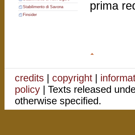
prima re
Stabilimento di Savona
Finsider
credits
|
copyright
|
informa
policy
| Texts released und
otherwise specified.