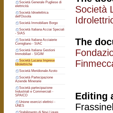
Società Generale Pugliese di
Società 
elettricità
Società Idroelettrica
dell'Ossola
Idrolettr
Società Immobiliare Borgo
Società Italiana Acciai Speciali
- SIAS
The doc
Società Italiana Acciaierie
Cornigliano - SIAC
Fondazi
Società Italiana Gestioni
Immobiliari - SIGIM
Finmecc
Società Lucana Imprese
Idrolettriche
Società Meridionale Azoto
Società Partecipazione
Aziende Minerarie
Società partecipazione
Industriali e Commerciali -
Editing 
SPAICO
Unione esercizi elettrici -
Frassinel
UNES
Stabilimento di Novi Ligure