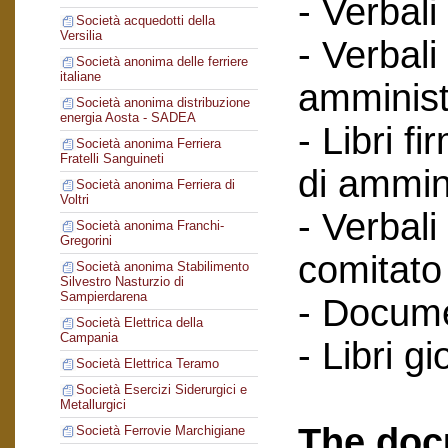
- Verbali
Società acquedotti della
Versilia
- Verbali
Società anonima delle ferriere
italiane
amminist
Società anonima distribuzione
energia Aosta - SADEA
- Libri f
Società anonima Ferriera
Fratelli Sanguineti
di ammin
Società anonima Ferriera di
Voltri
- Verbali
Società anonima Franchi-
Gregorini
comitato 
Società anonima Stabilimento
Silvestro Nasturzio di
Sampierdarena
- Documen
Società Elettrica della
Campania
- Libri gi
Società Elettrica Teramo
Società Esercizi Siderurgici e
Metallurgici
The doc
Società Ferrovie Marchigiane