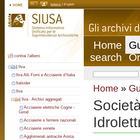
italiano
| English
Home
Gu
search
On
contrai l'albero
|
Ilva
Ilva Alti Forni e Acciaierie d’Italia
Italsider
Home
»
Gu
Ilva
|
Ilva - Archivi aggregati
Societ
Acciaierie elettriche Cogne -
Girod
Idrolett
Acciaierie e ferriere nazionali
Acciaierie venete
Agglomerati antracite Aosta