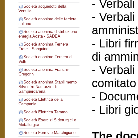
- Verbali
Società acquedotti della
Versilia
- Verbali
Società anonima delle ferriere
italiane
amminist
Società anonima distribuzione
energia Aosta - SADEA
- Libri f
Società anonima Ferriera
Fratelli Sanguineti
di ammin
Società anonima Ferriera di
Voltri
- Verbali
Società anonima Franchi-
Gregorini
comitato 
Società anonima Stabilimento
Silvestro Nasturzio di
Sampierdarena
- Documen
Società Elettrica della
Campania
- Libri gi
Società Elettrica Teramo
Società Esercizi Siderurgici e
Metallurgici
The doc
Società Ferrovie Marchigiane