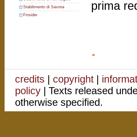
prima re
Stabilimento di Savona
Finsider
credits
|
copyright
|
informa
policy
| Texts released und
otherwise specified.