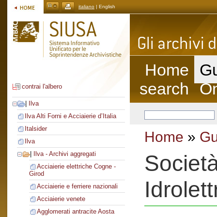
italiano
| English
Home
Gu
search
On
contrai l'albero
|
Ilva
Ilva Alti Forni e Acciaierie d’Italia
Italsider
Home
»
Gu
Ilva
|
Ilva - Archivi aggregati
Societ
Acciaierie elettriche Cogne -
Girod
Idrolett
Acciaierie e ferriere nazionali
Acciaierie venete
Agglomerati antracite Aosta