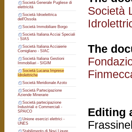
Società Generale Pugliese di
Società 
elettricità
Società Idroelettrica
dell'Ossola
Idrolettr
Società Immobiliare Borgo
Società Italiana Acciai Speciali
- SIAS
The doc
Società Italiana Acciaierie
Cornigliano - SIAC
Fondazi
Società Italiana Gestioni
Immobiliari - SIGIM
Finmecc
Società Lucana Imprese
Idrolettriche
Società Meridionale Azoto
Società Partecipazione
Aziende Minerarie
Società partecipazione
Industriali e Commerciali -
Editing 
SPAICO
Unione esercizi elettrici -
Frassinel
UNES
Stabilimento di Novi Ligure