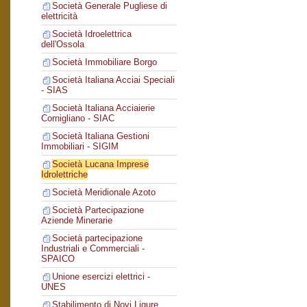
Società Generale Pugliese di
elettricità
Società Idroelettrica
dell'Ossola
Società Immobiliare Borgo
Società Italiana Acciai Speciali
- SIAS
Società Italiana Acciaierie
Cornigliano - SIAC
Società Italiana Gestioni
Immobiliari - SIGIM
Società Lucana Imprese
Idrolettriche
Società Meridionale Azoto
Società Partecipazione
Aziende Minerarie
Società partecipazione
Industriali e Commerciali -
SPAICO
Unione esercizi elettrici -
UNES
Stabilimento di Novi Ligure