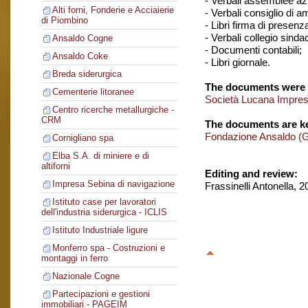
- Verbali assemblee azi
Alti forni, Fonderie e Acciaierie
- Verbali consiglio di 
di Piombino
- Libri firma di presenz
- Verbali collegio sindac
Ansaldo Cogne
- Documenti contabili;
Ansaldo Coke
- Libri giornale.
Breda siderurgica
The documents were 
Cementerie litoranee
Società Lucana Imprese
Centro ricerche metallurgiche -
CRM
The documents are ke
Fondazione Ansaldo (
Cornigliano spa
Elba S.A. di miniere e di
altiforni
Editing and review:
Impresa Sebina di navigazione
Frassinelli Antonella, 
Istituto case per lavoratori
dell'industria siderurgica - ICLIS
Istituto Industriale ligure
Monferro spa - Costruzioni e
montaggi in ferro
Nazionale Cogne
Partecipazioni e gestioni
immobiliari - PAGEIM