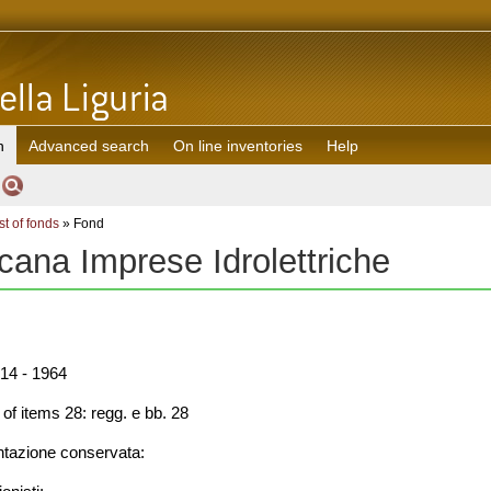
h
Advanced search
On line inventories
Help
st of fonds
» Fond
cana Imprese Idrolettriche
14 - 1964
f items 28: regg. e bb. 28
azione conservata: