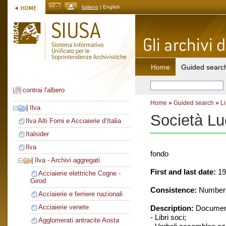
italiano
| English
Home
Guided searc
contrai l'albero
Home
»
Guided search
»
Li
|
Ilva
Società Lu
Ilva Alti Forni e Acciaierie d’Italia
Italsider
Ilva
fondo
|
Ilva - Archivi aggregati
First and last date:
19
Acciaierie elettriche Cogne -
Girod
Consistence:
Number o
Acciaierie e ferriere nazionali
Acciaierie venete
Description:
Document
- Libri soci;
Agglomerati antracite Aosta