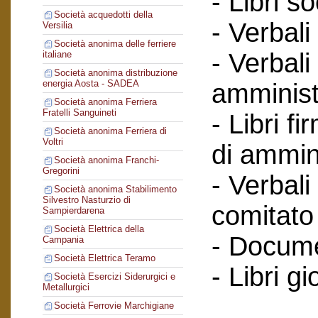
- Libri so
Società acquedotti della
- Verbali
Versilia
Società anonima delle ferriere
- Verbali
italiane
Società anonima distribuzione
energia Aosta - SADEA
amminist
Società anonima Ferriera
Fratelli Sanguineti
- Libri f
Società anonima Ferriera di
Voltri
di ammin
Società anonima Franchi-
Gregorini
- Verbali
Società anonima Stabilimento
Silvestro Nasturzio di
comitato 
Sampierdarena
Società Elettrica della
- Documen
Campania
Società Elettrica Teramo
- Libri gi
Società Esercizi Siderurgici e
Metallurgici
Società Ferrovie Marchigiane