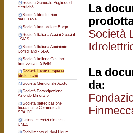
Società Generale Pugliese di
La docu
elettricità
Società Idroelettrica
prodotta
dell'Ossola
Società Immobiliare Borgo
Società 
Società Italiana Acciai Speciali
- SIAS
Idrolettr
Società Italiana Acciaierie
Cornigliano - SIAC
Società Italiana Gestioni
Immobiliari - SIGIM
La docu
Società Lucana Imprese
Idrolettriche
da:
Società Meridionale Azoto
Società Partecipazione
Fondazi
Aziende Minerarie
Società partecipazione
Finmecc
Industriali e Commerciali -
SPAICO
Unione esercizi elettrici -
UNES
Stabilimento di Novi Ligure