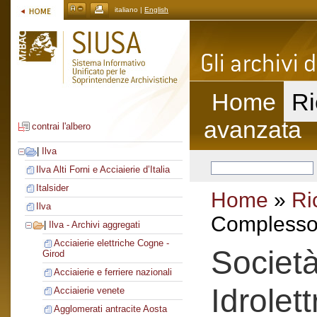
italiano |
English
Home
Ri
avanzata
contrai l'albero
|
Ilva
Ilva Alti Forni e Acciaierie d’Italia
Italsider
Home
»
Ri
Ilva
Complesso 
|
Ilva - Archivi aggregati
Acciaierie elettriche Cogne -
Societ
Girod
Acciaierie e ferriere nazionali
Idrolett
Acciaierie venete
Agglomerati antracite Aosta