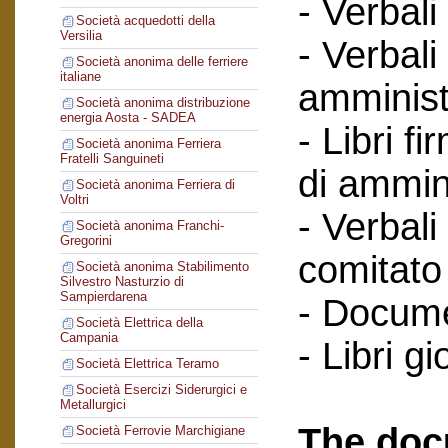
- Verbali
Società acquedotti della
Versilia
- Verbali
Società anonima delle ferriere
italiane
amminist
Società anonima distribuzione
energia Aosta - SADEA
- Libri f
Società anonima Ferriera
Fratelli Sanguineti
di ammin
Società anonima Ferriera di
Voltri
- Verbali
Società anonima Franchi-
Gregorini
comitato 
Società anonima Stabilimento
Silvestro Nasturzio di
Sampierdarena
- Documen
Società Elettrica della
Campania
- Libri gi
Società Elettrica Teramo
Società Esercizi Siderurgici e
Metallurgici
The doc
Società Ferrovie Marchigiane