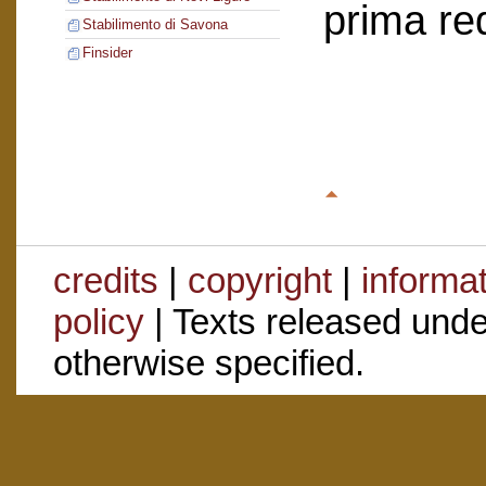
prima re
Stabilimento di Savona
Finsider
credits
|
copyright
|
informa
policy
| Texts released und
otherwise specified.