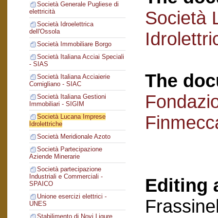
Società Generale Pugliese di
Società 
elettricità
Società Idroelettrica
dell'Ossola
Idrolettr
Società Immobiliare Borgo
Società Italiana Acciai Speciali
- SIAS
The doc
Società Italiana Acciaierie
Cornigliano - SIAC
Fondazi
Società Italiana Gestioni
Immobiliari - SIGIM
Finmecc
Società Lucana Imprese
Idrolettriche
Società Meridionale Azoto
Società Partecipazione
Aziende Minerarie
Società partecipazione
Industriali e Commerciali -
Editing 
SPAICO
Unione esercizi elettrici -
Frassinel
UNES
Stabilimento di Novi Ligure