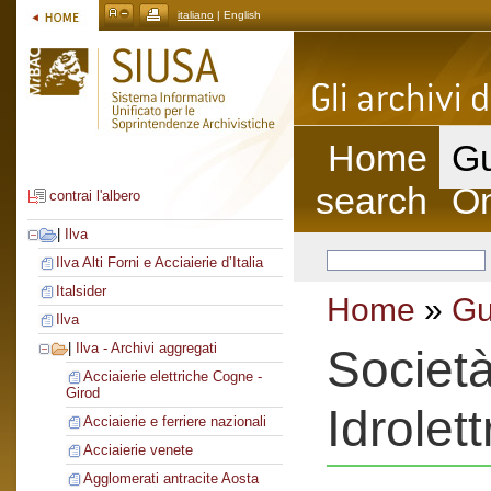
italiano
| English
Home
Gu
search
On
contrai l'albero
|
Ilva
Ilva Alti Forni e Acciaierie d’Italia
Italsider
Home
»
Gu
Ilva
|
Ilva - Archivi aggregati
Societ
Acciaierie elettriche Cogne -
Girod
Idrolett
Acciaierie e ferriere nazionali
Acciaierie venete
Agglomerati antracite Aosta