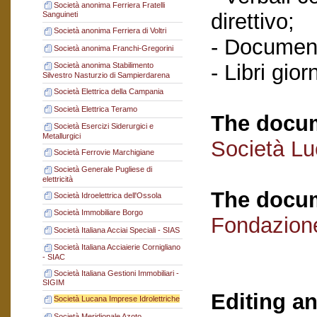
Società anonima Ferriera Fratelli
direttivo;
Sanguineti
Società anonima Ferriera di Voltri
- Documenti
Società anonima Franchi-Gregorini
- Libri gior
Società anonima Stabilimento
Silvestro Nasturzio di Sampierdarena
Società Elettrica della Campania
Società Elettrica Teramo
The docum
Società Esercizi Siderurgici e
Metallurgici
Società Lu
Società Ferrovie Marchigiane
Società Generale Pugliese di
elettricità
The docum
Società Idroelettrica dell'Ossola
Società Immobiliare Borgo
Fondazion
Società Italiana Acciai Speciali - SIAS
Società Italiana Acciaierie Cornigliano
- SIAC
Società Italiana Gestioni Immobiliari -
SIGIM
Editing an
Società Lucana Imprese Idrolettriche
Società Meridionale Azoto