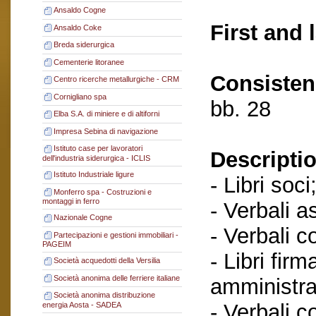
Ansaldo Cogne
First and 
Ansaldo Coke
Breda siderurgica
Cementerie litoranee
Consisten
Centro ricerche metallurgiche - CRM
Cornigliano spa
bb. 28
Elba S.A. di miniere e di altiforni
Impresa Sebina di navigazione
Istituto case per lavoratori
Descriptio
dell'industria siderurgica - ICLIS
Istituto Industriale ligure
- Libri soci
Monferro spa - Costruzioni e
montaggi in ferro
- Verbali a
Nazionale Cogne
- Verbali c
Partecipazioni e gestioni immobiliari -
PAGEIM
- Libri fir
Società acquedotti della Versilia
Società anonima delle ferriere italiane
amministra
Società anonima distribuzione
- Verbali c
energia Aosta - SADEA