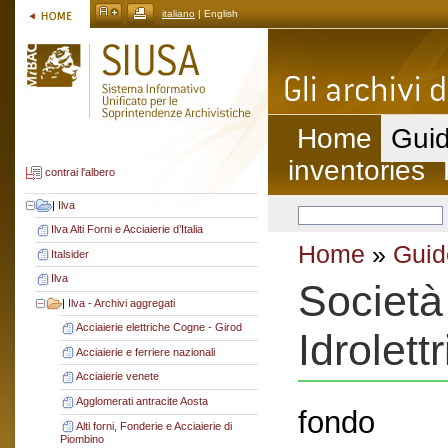
italiano
| English
Home
Guid
inventories
contrai l'albero
|
Ilva
Ilva Alti Forni e Acciaierie d’Italia
Home
»
Guid
Italsider
Ilva
Società
|
Ilva - Archivi aggregati
Acciaierie elettriche Cogne - Girod
Idrolett
Acciaierie e ferriere nazionali
Acciaierie venete
Agglomerati antracite Aosta
fondo
Alti forni, Fonderie e Acciaierie di
Piombino