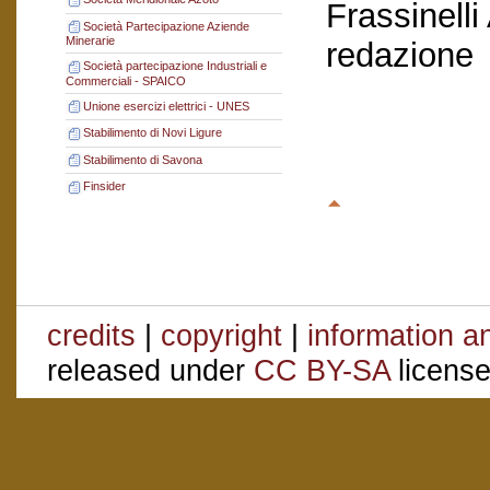
Frassinelli
Società Partecipazione Aziende
Minerarie
redazione
Società partecipazione Industriali e
Commerciali - SPAICO
Unione esercizi elettrici - UNES
Stabilimento di Novi Ligure
Stabilimento di Savona
Finsider
credits
|
copyright
|
information a
released under
CC BY-SA
license