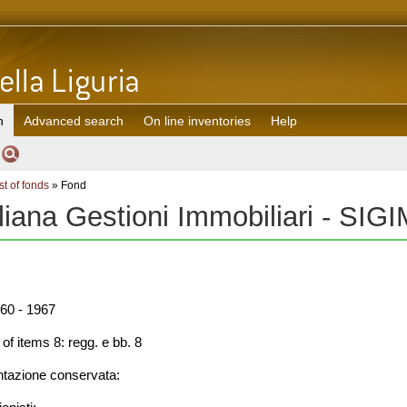
h
Advanced search
On line inventories
Help
st of fonds
» Fond
liana Gestioni Immobiliari - SIG
60 - 1967
f items 8: regg. e bb. 8
azione conservata: