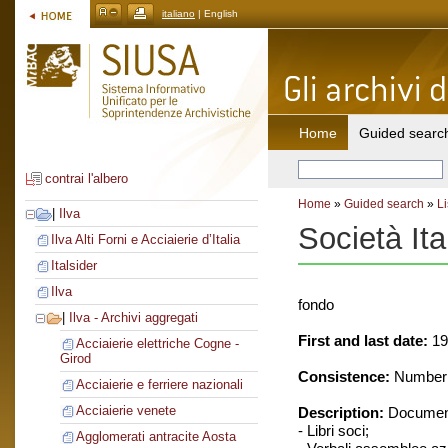
italiano
| English
Home
Guided searc
contrai l'albero
Home
»
Guided search
»
Li
|
Ilva
Società Ita
Ilva Alti Forni e Acciaierie d’Italia
Italsider
Ilva
fondo
|
Ilva - Archivi aggregati
First and last date:
19
Acciaierie elettriche Cogne -
Girod
Consistence:
Number o
Acciaierie e ferriere nazionali
Acciaierie venete
Description:
Document
- Libri soci;
Agglomerati antracite Aosta