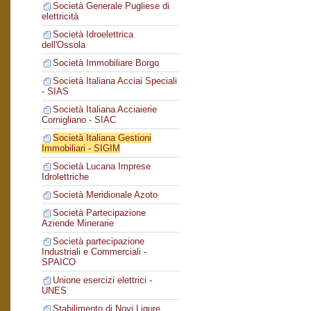
Società Generale Pugliese di
elettricità
Società Idroelettrica
dell'Ossola
Società Immobiliare Borgo
Società Italiana Acciai Speciali
- SIAS
Società Italiana Acciaierie
Cornigliano - SIAC
Società Italiana Gestioni
Immobiliari - SIGIM
Società Lucana Imprese
Idrolettriche
Società Meridionale Azoto
Società Partecipazione
Aziende Minerarie
Società partecipazione
Industriali e Commerciali -
SPAICO
Unione esercizi elettrici -
UNES
Stabilimento di Novi Ligure