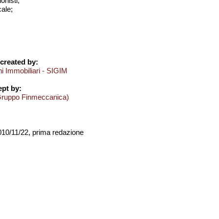
onisti;
cale;
created by:
ni Immobiliari - SIGIM
pt by:
Gruppo Finmeccanica)
2010/11/22, prima redazione