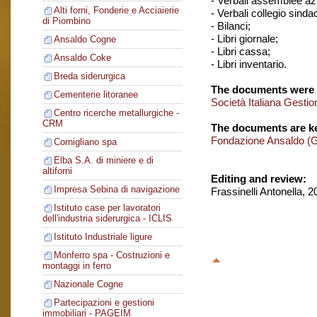
- Verbali assemblee azi
Alti forni, Fonderie e Acciaierie
- Verbali collegio sinda
di Piombino
- Bilanci;
- Libri giornale;
Ansaldo Cogne
- Libri cassa;
Ansaldo Coke
- Libri inventario.
Breda siderurgica
The documents were 
Cementerie litoranee
Società Italiana Gestio
Centro ricerche metallurgiche -
CRM
The documents are ke
Fondazione Ansaldo (
Cornigliano spa
Elba S.A. di miniere e di
altiforni
Editing and review:
Impresa Sebina di navigazione
Frassinelli Antonella, 
Istituto case per lavoratori
dell'industria siderurgica - ICLIS
Istituto Industriale ligure
Monferro spa - Costruzioni e
montaggi in ferro
Nazionale Cogne
Partecipazioni e gestioni
immobiliari - PAGEIM