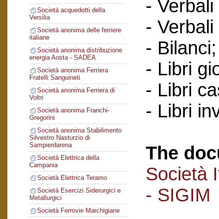
- Verbali
Società acquedotti della
Versilia
- Verbali
Società anonima delle ferriere
italiane
- Bilanci;
Società anonima distribuzione
energia Aosta - SADEA
- Libri gi
Società anonima Ferriera
Fratelli Sanguineti
- Libri c
Società anonima Ferriera di
Voltri
- Libri in
Società anonima Franchi-
Gregorini
Società anonima Stabilimento
Silvestro Nasturzio di
Sampierdarena
The doc
Società Elettrica della
Campania
Società I
Società Elettrica Teramo
- SIGIM
Società Esercizi Siderurgici e
Metallurgici
Società Ferrovie Marchigiane