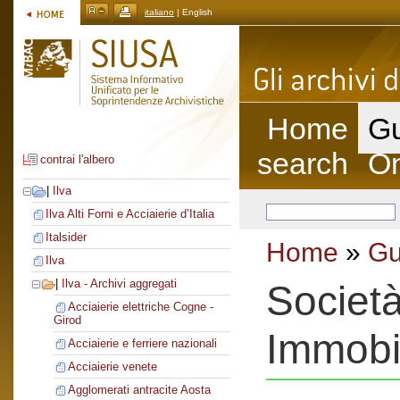
italiano
| English
Home
Gu
search
On
contrai l'albero
|
Ilva
Ilva Alti Forni e Acciaierie d’Italia
Italsider
Home
»
Gu
Ilva
|
Ilva - Archivi aggregati
Società
Acciaierie elettriche Cogne -
Girod
Immobil
Acciaierie e ferriere nazionali
Acciaierie venete
Agglomerati antracite Aosta