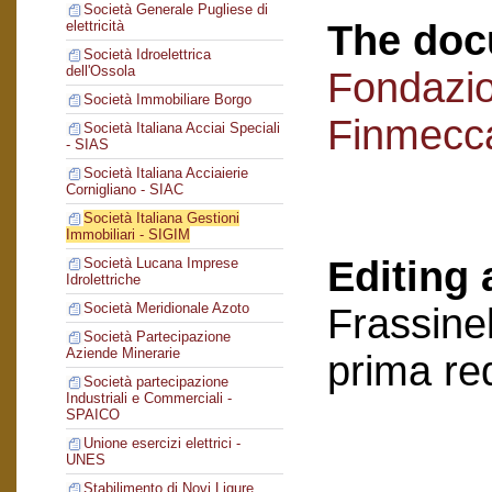
Società Generale Pugliese di
The doc
elettricità
Società Idroelettrica
dell'Ossola
Fondazi
Società Immobiliare Borgo
Finmecc
Società Italiana Acciai Speciali
- SIAS
Società Italiana Acciaierie
Cornigliano - SIAC
Società Italiana Gestioni
Immobiliari - SIGIM
Editing 
Società Lucana Imprese
Idrolettriche
Società Meridionale Azoto
Frassinel
Società Partecipazione
Aziende Minerarie
prima re
Società partecipazione
Industriali e Commerciali -
SPAICO
Unione esercizi elettrici -
UNES
Stabilimento di Novi Ligure