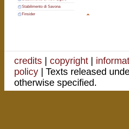
Stabilimento di Savona
Finsider
credits
|
copyright
|
informa
policy
| Texts released und
otherwise specified.