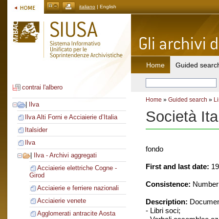
italiano
| English
Home
Guided searc
contrai l'albero
Home
»
Guided search
»
Li
|
Ilva
Società Ita
Ilva Alti Forni e Acciaierie d’Italia
Italsider
Ilva
fondo
|
Ilva - Archivi aggregati
First and last date:
19
Acciaierie elettriche Cogne -
Girod
Consistence:
Number o
Acciaierie e ferriere nazionali
Acciaierie venete
Description:
Document
- Libri soci;
Agglomerati antracite Aosta