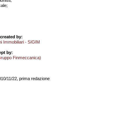
onisti;
cale;
created by:
ni Immobiliari - SIGIM
pt by:
Gruppo Finmeccanica)
2010/11/22, prima redazione