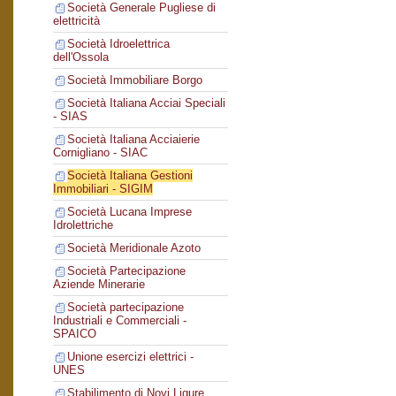
Società Generale Pugliese di
elettricità
Società Idroelettrica
dell'Ossola
Società Immobiliare Borgo
Società Italiana Acciai Speciali
- SIAS
Società Italiana Acciaierie
Cornigliano - SIAC
Società Italiana Gestioni
Immobiliari - SIGIM
Società Lucana Imprese
Idrolettriche
Società Meridionale Azoto
Società Partecipazione
Aziende Minerarie
Società partecipazione
Industriali e Commerciali -
SPAICO
Unione esercizi elettrici -
UNES
Stabilimento di Novi Ligure