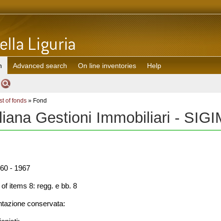
h
Advanced search
On line inventories
Help
st of fonds
» Fond
liana Gestioni Immobiliari - SIG
60 - 1967
f items 8: regg. e bb. 8
azione conservata: