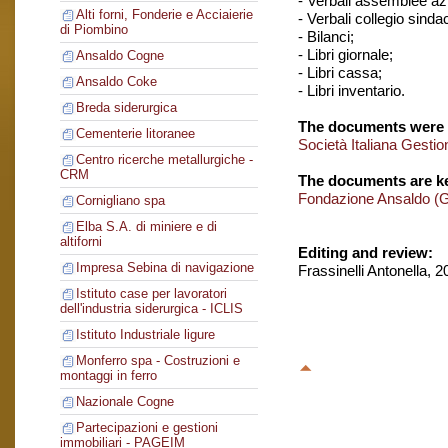
- Verbali assemblee azi
Alti forni, Fonderie e Acciaierie
- Verbali collegio sinda
di Piombino
- Bilanci;
- Libri giornale;
Ansaldo Cogne
- Libri cassa;
Ansaldo Coke
- Libri inventario.
Breda siderurgica
The documents were 
Cementerie litoranee
Società Italiana Gestio
Centro ricerche metallurgiche -
CRM
The documents are ke
Fondazione Ansaldo (
Cornigliano spa
Elba S.A. di miniere e di
altiforni
Editing and review:
Impresa Sebina di navigazione
Frassinelli Antonella, 
Istituto case per lavoratori
dell'industria siderurgica - ICLIS
Istituto Industriale ligure
Monferro spa - Costruzioni e
montaggi in ferro
Nazionale Cogne
Partecipazioni e gestioni
immobiliari - PAGEIM