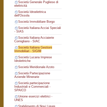
Società Generale Pugliese di
elettricità
Società Idroelettrica
dell'Ossola
Società Immobiliare Borgo
Società Italiana Acciai Speciali
- SIAS
Società Italiana Acciaierie
Cornigliano - SIAC
Società Italiana Gestioni
Immobiliari - SIGIM
Società Lucana Imprese
Idrolettriche
Società Meridionale Azoto
Società Partecipazione
Aziende Minerarie
Società partecipazione
Industriali e Commerciali -
SPAICO
Unione esercizi elettrici -
UNES
Stabilimento di Novi Ligure