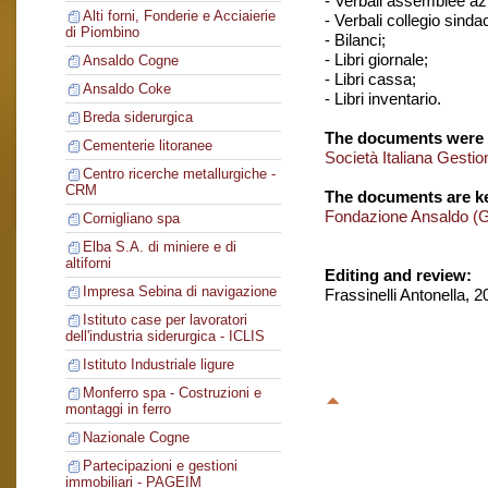
- Verbali assemblee azi
Alti forni, Fonderie e Acciaierie
- Verbali collegio sinda
di Piombino
- Bilanci;
- Libri giornale;
Ansaldo Cogne
- Libri cassa;
Ansaldo Coke
- Libri inventario.
Breda siderurgica
The documents were 
Cementerie litoranee
Società Italiana Gestio
Centro ricerche metallurgiche -
CRM
The documents are ke
Fondazione Ansaldo (
Cornigliano spa
Elba S.A. di miniere e di
altiforni
Editing and review:
Impresa Sebina di navigazione
Frassinelli Antonella, 
Istituto case per lavoratori
dell'industria siderurgica - ICLIS
Istituto Industriale ligure
Monferro spa - Costruzioni e
montaggi in ferro
Nazionale Cogne
Partecipazioni e gestioni
immobiliari - PAGEIM