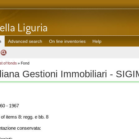
h
Advanced search
On line inventories
Help
st of fonds
» Fond
liana Gestioni Immobiliari - SIG
60 - 1967
f items 8: regg. e bb. 8
azione conservata: