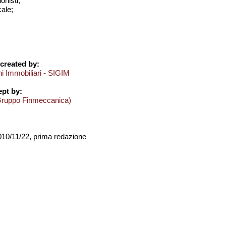
onisti;
cale;
created by:
ni Immobiliari - SIGIM
pt by:
Gruppo Finmeccanica)
2010/11/22, prima redazione