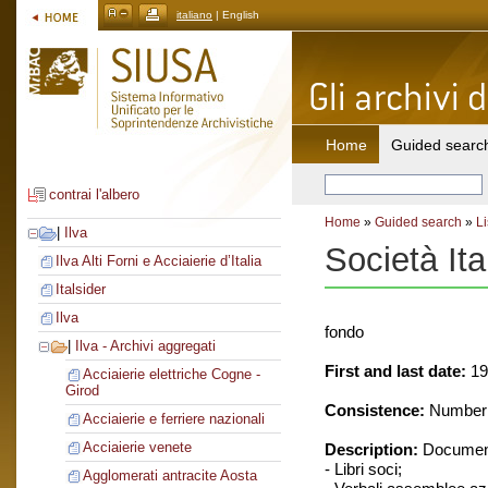
italiano
| English
Home
Guided searc
contrai l'albero
Home
»
Guided search
»
Li
|
Ilva
Società Ita
Ilva Alti Forni e Acciaierie d’Italia
Italsider
Ilva
fondo
|
Ilva - Archivi aggregati
First and last date:
19
Acciaierie elettriche Cogne -
Girod
Consistence:
Number o
Acciaierie e ferriere nazionali
Acciaierie venete
Description:
Document
- Libri soci;
Agglomerati antracite Aosta