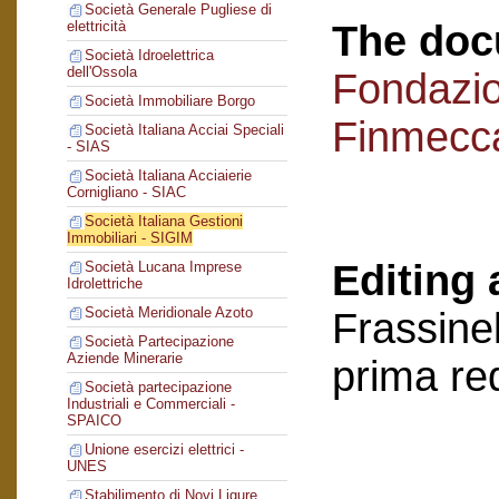
Società Generale Pugliese di
The doc
elettricità
Società Idroelettrica
dell'Ossola
Fondazi
Società Immobiliare Borgo
Finmecc
Società Italiana Acciai Speciali
- SIAS
Società Italiana Acciaierie
Cornigliano - SIAC
Società Italiana Gestioni
Immobiliari - SIGIM
Editing 
Società Lucana Imprese
Idrolettriche
Società Meridionale Azoto
Frassinel
Società Partecipazione
Aziende Minerarie
prima re
Società partecipazione
Industriali e Commerciali -
SPAICO
Unione esercizi elettrici -
UNES
Stabilimento di Novi Ligure