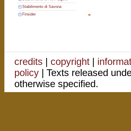
Stabilimento di Savona
Finsider
credits
|
copyright
|
informa
policy
| Texts released und
otherwise specified.