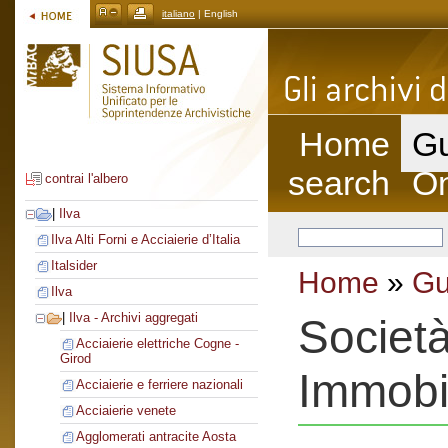
italiano
| English
Home
Gu
search
On
contrai l'albero
|
Ilva
Ilva Alti Forni e Acciaierie d’Italia
Italsider
Home
»
Gu
Ilva
|
Ilva - Archivi aggregati
Società
Acciaierie elettriche Cogne -
Girod
Immobil
Acciaierie e ferriere nazionali
Acciaierie venete
Agglomerati antracite Aosta