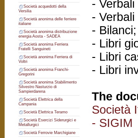
- Verbali
Società acquedotti della
Versilia
- Verbali
Società anonima delle ferriere
italiane
- Bilanci;
Società anonima distribuzione
energia Aosta - SADEA
- Libri gi
Società anonima Ferriera
Fratelli Sanguineti
- Libri c
Società anonima Ferriera di
Voltri
- Libri in
Società anonima Franchi-
Gregorini
Società anonima Stabilimento
Silvestro Nasturzio di
Sampierdarena
The doc
Società Elettrica della
Campania
Società I
Società Elettrica Teramo
- SIGIM
Società Esercizi Siderurgici e
Metallurgici
Società Ferrovie Marchigiane