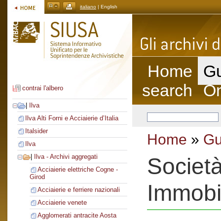
italiano
| English
Home
Gu
search
On
contrai l'albero
|
Ilva
Ilva Alti Forni e Acciaierie d’Italia
Italsider
Home
»
Gu
Ilva
|
Ilva - Archivi aggregati
Società
Acciaierie elettriche Cogne -
Girod
Immobil
Acciaierie e ferriere nazionali
Acciaierie venete
Agglomerati antracite Aosta