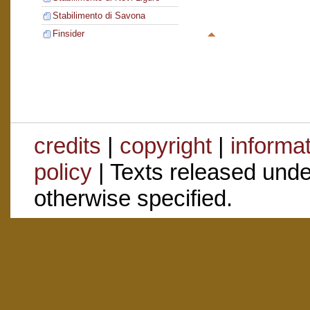
Stabilimento di Savona
Finsider
credits
|
copyright
|
informa
policy
| Texts released und
otherwise specified.