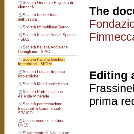
Società Generale Pugliese di
The doc
elettricità
Società Idroelettrica
dell'Ossola
Fondazi
Società Immobiliare Borgo
Finmecc
Società Italiana Acciai Speciali
- SIAS
Società Italiana Acciaierie
Cornigliano - SIAC
Società Italiana Gestioni
Immobiliari - SIGIM
Editing 
Società Lucana Imprese
Idrolettriche
Società Meridionale Azoto
Frassinel
Società Partecipazione
Aziende Minerarie
prima re
Società partecipazione
Industriali e Commerciali -
SPAICO
Unione esercizi elettrici -
UNES
Stabilimento di Novi Ligure