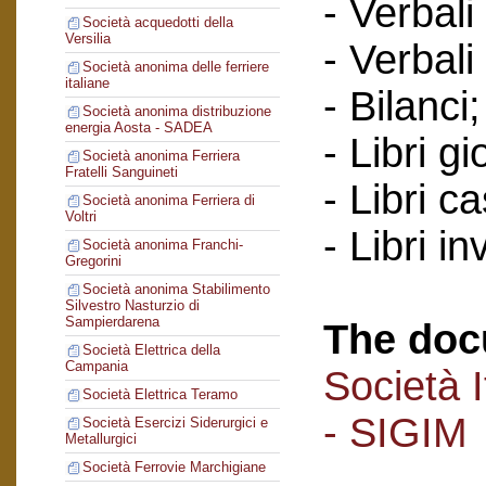
- Verbali
Società acquedotti della
Versilia
- Verbali
Società anonima delle ferriere
italiane
- Bilanci;
Società anonima distribuzione
energia Aosta - SADEA
- Libri gi
Società anonima Ferriera
Fratelli Sanguineti
- Libri c
Società anonima Ferriera di
Voltri
- Libri in
Società anonima Franchi-
Gregorini
Società anonima Stabilimento
Silvestro Nasturzio di
Sampierdarena
The doc
Società Elettrica della
Campania
Società I
Società Elettrica Teramo
- SIGIM
Società Esercizi Siderurgici e
Metallurgici
Società Ferrovie Marchigiane