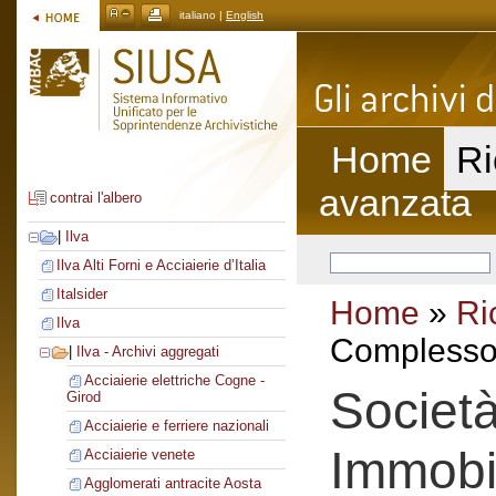
italiano |
English
Home
Ri
avanzata
contrai l'albero
|
Ilva
Ilva Alti Forni e Acciaierie d’Italia
Italsider
Home
»
Ri
Ilva
Complesso 
|
Ilva - Archivi aggregati
Acciaierie elettriche Cogne -
Società
Girod
Acciaierie e ferriere nazionali
Immobil
Acciaierie venete
Agglomerati antracite Aosta