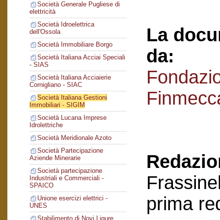
Società Generale Pugliese di
elettricità
Società Idroelettrica
La docu
dell'Ossola
Società Immobiliare Borgo
da:
Società Italiana Acciai Speciali
- SIAS
Fondazi
Società Italiana Acciaierie
Cornigliano - SIAC
Finmecc
Società Italiana Gestioni
Immobiliari - SIGIM
Società Lucana Imprese
Idrolettriche
Società Meridionale Azoto
Società Partecipazione
Redazion
Aziende Minerarie
Società partecipazione
Frassinel
Industriali e Commerciali -
SPAICO
prima re
Unione esercizi elettrici -
UNES
Stabilimento di Novi Ligure