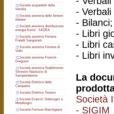
- Verbali
Società acquedotti della
- Verbali
Versilia
Società anonima delle ferriere
- Bilanci;
italiane
Società anonima distribuzione
energia Aosta - SADEA
- Libri gi
Società anonima Ferriera
Fratelli Sanguineti
- Libri c
Società anonima Ferriera di
Voltri
- Libri in
Società anonima Franchi-
Gregorini
Società anonima Stabilimento
Silvestro Nasturzio di
La docu
Sampierdarena
Società Elettrica della
prodotta
Campania
Società Elettrica Teramo
Società I
Società Esercizi Siderurgici e
Metallurgici
- SIGIM
Società Ferrovie Marchigiane