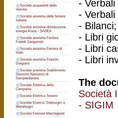
- Verbali
Società acquedotti della
Versilia
- Verbali
Società anonima delle ferriere
italiane
- Bilanci;
Società anonima distribuzione
energia Aosta - SADEA
- Libri gi
Società anonima Ferriera
Fratelli Sanguineti
- Libri c
Società anonima Ferriera di
Voltri
- Libri in
Società anonima Franchi-
Gregorini
Società anonima Stabilimento
Silvestro Nasturzio di
Sampierdarena
The doc
Società Elettrica della
Campania
Società I
Società Elettrica Teramo
- SIGIM
Società Esercizi Siderurgici e
Metallurgici
Società Ferrovie Marchigiane