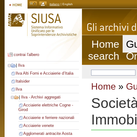
italiano
| English
Home
Gu
search
On
contrai l'albero
|
Ilva
Ilva Alti Forni e Acciaierie d’Italia
Italsider
Home
»
Gu
Ilva
|
Ilva - Archivi aggregati
Società
Acciaierie elettriche Cogne -
Girod
Immobil
Acciaierie e ferriere nazionali
Acciaierie venete
Agglomerati antracite Aosta