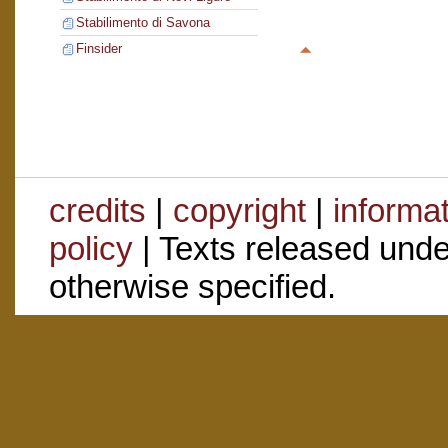
Stabilimento di Savona
Finsider
credits
|
copyright
|
informa
policy
| Texts released und
otherwise specified.