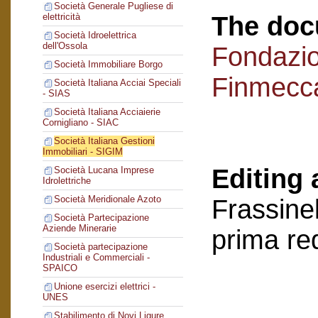
Società Generale Pugliese di
The doc
elettricità
Società Idroelettrica
dell'Ossola
Fondazi
Società Immobiliare Borgo
Finmecc
Società Italiana Acciai Speciali
- SIAS
Società Italiana Acciaierie
Cornigliano - SIAC
Società Italiana Gestioni
Immobiliari - SIGIM
Editing 
Società Lucana Imprese
Idrolettriche
Società Meridionale Azoto
Frassinel
Società Partecipazione
Aziende Minerarie
prima re
Società partecipazione
Industriali e Commerciali -
SPAICO
Unione esercizi elettrici -
UNES
Stabilimento di Novi Ligure