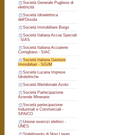
Società Generale Pugliese di
elettricità
Società Idroelettrica
dell'Ossola
Società Immobiliare Borgo
Società Italiana Acciai Speciali
- SIAS
Società Italiana Acciaierie
Cornigliano - SIAC
Società Italiana Gestioni
Immobiliari - SIGIM
Società Lucana Imprese
Idrolettriche
Società Meridionale Azoto
Società Partecipazione
Aziende Minerarie
Società partecipazione
Industriali e Commerciali -
SPAICO
Unione esercizi elettrici -
UNES
Stabilimento di Novi Ligure