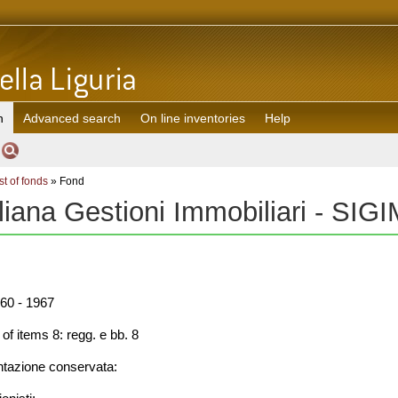
h
Advanced search
On line inventories
Help
st of fonds
» Fond
liana Gestioni Immobiliari - SIG
60 - 1967
f items 8: regg. e bb. 8
azione conservata: