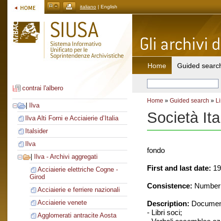
italiano
| English
Home
Guided searc
contrai l'albero
Home
»
Guided search
»
Li
|
Ilva
Società Ita
Ilva Alti Forni e Acciaierie d’Italia
Italsider
Ilva
fondo
|
Ilva - Archivi aggregati
First and last date:
19
Acciaierie elettriche Cogne -
Girod
Consistence:
Number o
Acciaierie e ferriere nazionali
Acciaierie venete
Description:
Document
- Libri soci;
Agglomerati antracite Aosta