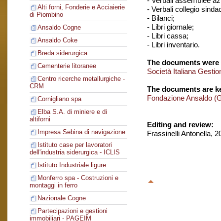
- Verbali assemblee azi
Alti forni, Fonderie e Acciaierie
- Verbali collegio sinda
di Piombino
- Bilanci;
- Libri giornale;
Ansaldo Cogne
- Libri cassa;
Ansaldo Coke
- Libri inventario.
Breda siderurgica
The documents were 
Cementerie litoranee
Società Italiana Gestio
Centro ricerche metallurgiche -
CRM
The documents are ke
Fondazione Ansaldo (
Cornigliano spa
Elba S.A. di miniere e di
altiforni
Editing and review:
Impresa Sebina di navigazione
Frassinelli Antonella, 
Istituto case per lavoratori
dell'industria siderurgica - ICLIS
Istituto Industriale ligure
Monferro spa - Costruzioni e
montaggi in ferro
Nazionale Cogne
Partecipazioni e gestioni
immobiliari - PAGEIM