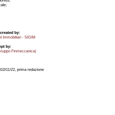
onisti;
cale;
created by:
ni Immobiliari - SIGIM
pt by:
Gruppo Finmeccanica)
2010/11/22, prima redazione