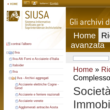
italiano |
English
Home
Ri
avanzata
contrai l'albero
|
Ilva
Ilva Alti Forni e Acciaierie d’Italia
Italsider
Home
»
Ri
Ilva
Complesso 
|
Ilva - Archivi aggregati
Acciaierie elettriche Cogne -
Società
Girod
Acciaierie e ferriere nazionali
Immobil
Acciaierie venete
Agglomerati antracite Aosta