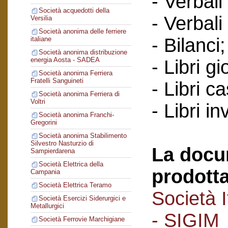
- Verbali
Società acquedotti della
- Verbali
Versilia
Società anonima delle ferriere
- Bilanci;
italiane
Società anonima distribuzione
energia Aosta - SADEA
- Libri gi
Società anonima Ferriera
Fratelli Sanguineti
- Libri c
Società anonima Ferriera di
Voltri
- Libri in
Società anonima Franchi-
Gregorini
Società anonima Stabilimento
Silvestro Nasturzio di
La docu
Sampierdarena
Società Elettrica della
prodotta
Campania
Società Elettrica Teramo
Società I
Società Esercizi Siderurgici e
Metallurgici
- SIGIM
Società Ferrovie Marchigiane