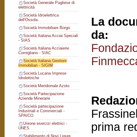
Società Generale Pugliese di
elettricità
Società Idroelettrica
La docu
dell'Ossola
Società Immobiliare Borgo
da:
Società Italiana Acciai Speciali
- SIAS
Fondazi
Società Italiana Acciaierie
Cornigliano - SIAC
Finmecc
Società Italiana Gestioni
Immobiliari - SIGIM
Società Lucana Imprese
Idrolettriche
Società Meridionale Azoto
Società Partecipazione
Redazion
Aziende Minerarie
Società partecipazione
Frassinel
Industriali e Commerciali -
SPAICO
prima re
Unione esercizi elettrici -
UNES
Stabilimento di Novi Ligure