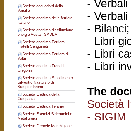
- Verbali
Società acquedotti della
Versilia
- Verbali
Società anonima delle ferriere
italiane
- Bilanci;
Società anonima distribuzione
energia Aosta - SADEA
- Libri gi
Società anonima Ferriera
Fratelli Sanguineti
- Libri c
Società anonima Ferriera di
Voltri
- Libri in
Società anonima Franchi-
Gregorini
Società anonima Stabilimento
Silvestro Nasturzio di
Sampierdarena
The doc
Società Elettrica della
Campania
Società I
Società Elettrica Teramo
- SIGIM
Società Esercizi Siderurgici e
Metallurgici
Società Ferrovie Marchigiane