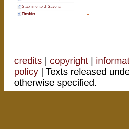
Stabilimento di Savona
Finsider
credits
|
copyright
|
informa
policy
| Texts released und
otherwise specified.