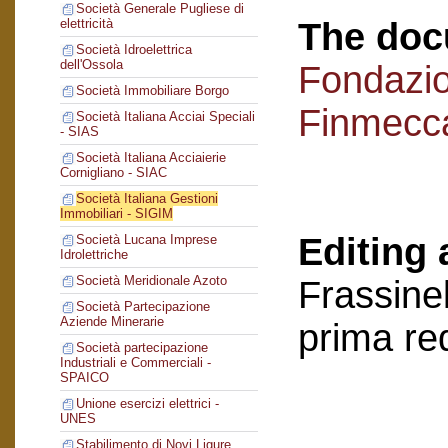
Società Generale Pugliese di
The doc
elettricità
Società Idroelettrica
dell'Ossola
Fondazi
Società Immobiliare Borgo
Finmecc
Società Italiana Acciai Speciali
- SIAS
Società Italiana Acciaierie
Cornigliano - SIAC
Società Italiana Gestioni
Immobiliari - SIGIM
Editing 
Società Lucana Imprese
Idrolettriche
Società Meridionale Azoto
Frassinel
Società Partecipazione
Aziende Minerarie
prima re
Società partecipazione
Industriali e Commerciali -
SPAICO
Unione esercizi elettrici -
UNES
Stabilimento di Novi Ligure