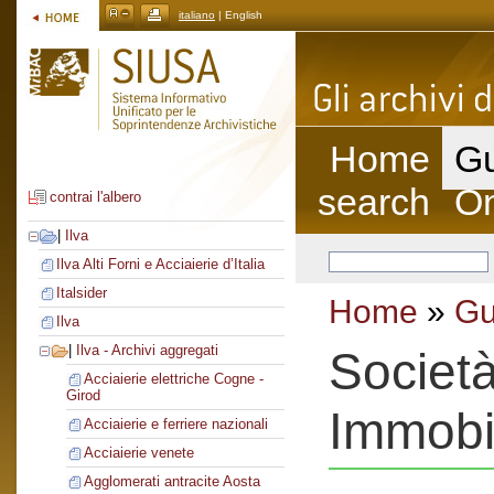
italiano
| English
Home
Gu
search
On
contrai l'albero
|
Ilva
Ilva Alti Forni e Acciaierie d’Italia
Italsider
Home
»
Gu
Ilva
|
Ilva - Archivi aggregati
Società
Acciaierie elettriche Cogne -
Girod
Immobil
Acciaierie e ferriere nazionali
Acciaierie venete
Agglomerati antracite Aosta