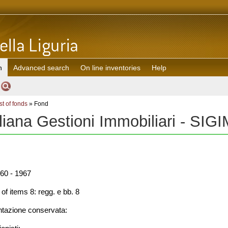
h
Advanced search
On line inventories
Help
st of fonds
» Fond
liana Gestioni Immobiliari - SIG
60 - 1967
f items 8: regg. e bb. 8
azione conservata: