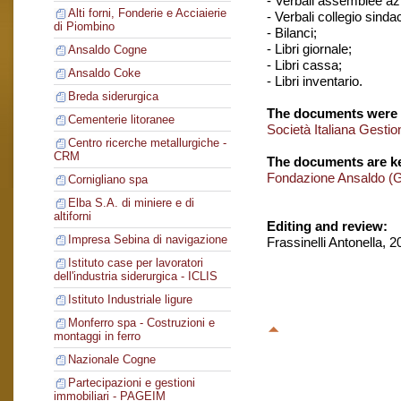
- Verbali assemblee azi
Alti forni, Fonderie e Acciaierie
- Verbali collegio sinda
di Piombino
- Bilanci;
- Libri giornale;
Ansaldo Cogne
- Libri cassa;
Ansaldo Coke
- Libri inventario.
Breda siderurgica
The documents were 
Cementerie litoranee
Società Italiana Gestio
Centro ricerche metallurgiche -
CRM
The documents are ke
Fondazione Ansaldo (
Cornigliano spa
Elba S.A. di miniere e di
altiforni
Editing and review:
Impresa Sebina di navigazione
Frassinelli Antonella, 
Istituto case per lavoratori
dell'industria siderurgica - ICLIS
Istituto Industriale ligure
Monferro spa - Costruzioni e
montaggi in ferro
Nazionale Cogne
Partecipazioni e gestioni
immobiliari - PAGEIM