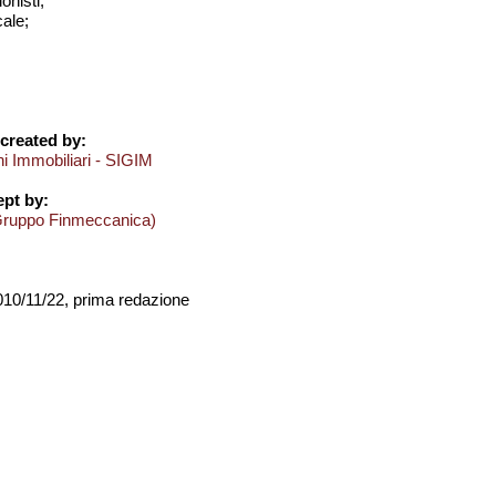
onisti;
cale;
created by:
ni Immobiliari - SIGIM
pt by:
Gruppo Finmeccanica)
2010/11/22, prima redazione