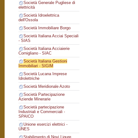
Società Generale Pugliese di
elettricità
Società Idroelettrica
dell'Ossola
Società Immobiliare Borgo
Società Italiana Acciai Speciali
- SIAS
Società Italiana Acciaierie
Cornigliano - SIAC
Società Italiana Gestioni
Immobiliari - SIGIM
Società Lucana Imprese
Idrolettriche
Società Meridionale Azoto
Società Partecipazione
Aziende Minerarie
Società partecipazione
Industriali e Commerciali -
SPAICO
Unione esercizi elettrici -
UNES
Stabilimento di Novi Ligure