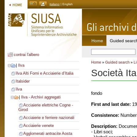
italiano
| English
Home
Guided searc
contrai l'albero
Home
»
Guided search
»
Li
|
Ilva
Società Ita
Ilva Alti Forni e Acciaierie d’Italia
Italsider
Ilva
fondo
|
Ilva - Archivi aggregati
First and last date:
19
Acciaierie elettriche Cogne -
Girod
Consistence:
Number o
Acciaierie e ferriere nazionali
Acciaierie venete
Description:
Document
- Libri soci;
Agglomerati antracite Aosta