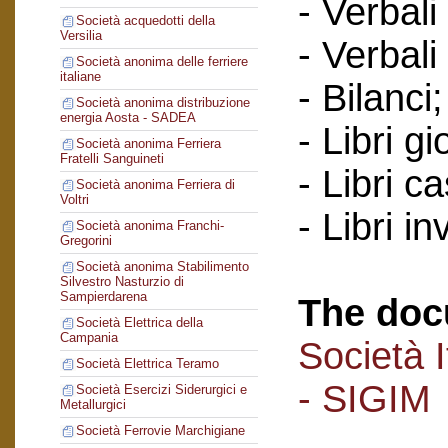
- Verbali
Società acquedotti della
Versilia
- Verbali
Società anonima delle ferriere
italiane
- Bilanci;
Società anonima distribuzione
energia Aosta - SADEA
- Libri gi
Società anonima Ferriera
Fratelli Sanguineti
- Libri c
Società anonima Ferriera di
Voltri
- Libri in
Società anonima Franchi-
Gregorini
Società anonima Stabilimento
Silvestro Nasturzio di
Sampierdarena
The doc
Società Elettrica della
Campania
Società I
Società Elettrica Teramo
- SIGIM
Società Esercizi Siderurgici e
Metallurgici
Società Ferrovie Marchigiane