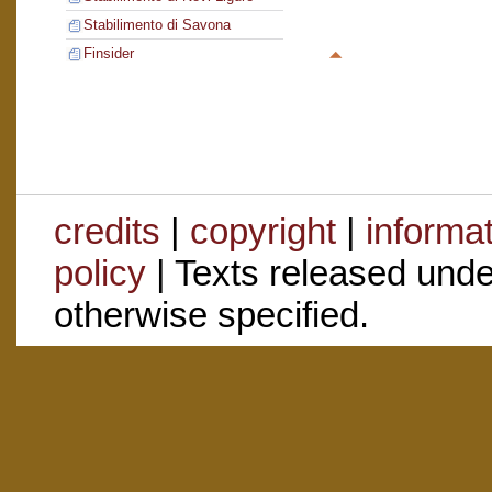
Stabilimento di Savona
Finsider
credits
|
copyright
|
informa
policy
| Texts released und
otherwise specified.