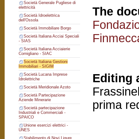
Società Generale Pugliese di
The doc
elettricità
Società Idroelettrica
dell'Ossola
Fondazi
Società Immobiliare Borgo
Finmecc
Società Italiana Acciai Speciali
- SIAS
Società Italiana Acciaierie
Cornigliano - SIAC
Società Italiana Gestioni
Immobiliari - SIGIM
Editing 
Società Lucana Imprese
Idrolettriche
Società Meridionale Azoto
Frassinel
Società Partecipazione
Aziende Minerarie
prima re
Società partecipazione
Industriali e Commerciali -
SPAICO
Unione esercizi elettrici -
UNES
Stabilimento di Novi Ligure