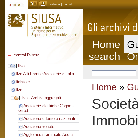
italiano
| English
Home
Gu
search
On
contrai l'albero
|
Ilva
Ilva Alti Forni e Acciaierie d’Italia
Italsider
Home
»
Gu
Ilva
|
Ilva - Archivi aggregati
Società
Acciaierie elettriche Cogne -
Girod
Immobil
Acciaierie e ferriere nazionali
Acciaierie venete
Agglomerati antracite Aosta