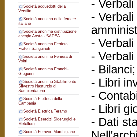
- Verbali
Società acquedotti della
Versilia
- Verbali
Società anonima delle ferriere
italiane
amminist
Società anonima distribuzione
energia Aosta - SADEA
- Verbali
Società anonima Ferriera
Fratelli Sanguineti
- Verbali
Società anonima Ferriera di
Voltri
- Bilanci;
Società anonima Franchi-
Gregorini
- Libri in
Società anonima Stabilimento
Silvestro Nasturzio di
Sampierdarena
- Contabi
Società Elettrica della
Campania
- Libri gi
Società Elettrica Teramo
- Dati sta
Società Esercizi Siderurgici e
Metallurgici
Nell'arc
Società Ferrovie Marchigiane