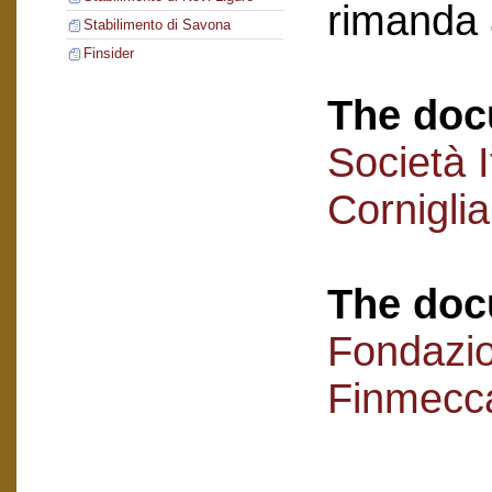
rimanda 
Stabilimento di Savona
Finsider
The doc
Società I
Cornigli
The doc
Fondazi
Finmecc