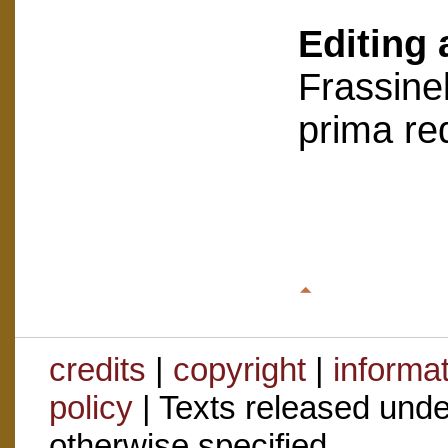
Editing 
Frassinel
prima re
credits
|
copyright
|
informa
policy
| Texts released und
otherwise specified.