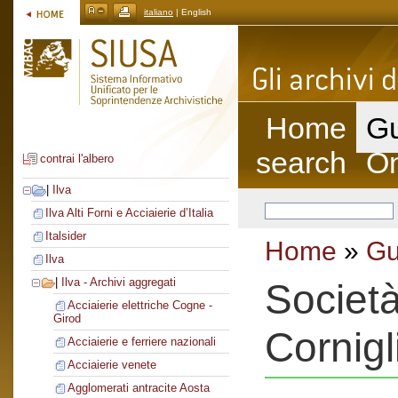
italiano
| English
Home
Gu
search
On
contrai l'albero
|
Ilva
Ilva Alti Forni e Acciaierie d’Italia
Italsider
Home
»
Gu
Ilva
|
Ilva - Archivi aggregati
Società
Acciaierie elettriche Cogne -
Girod
Cornigl
Acciaierie e ferriere nazionali
Acciaierie venete
Agglomerati antracite Aosta