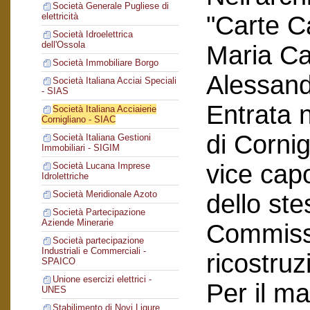
Società Generale Pugliese di
"Carte C
elettricità
Società Idroelettrica
dell'Ossola
Maria Car
Società Immobiliare Borgo
Alessand
Società Italiana Acciai Speciali
- SIAS
Entrata n
Società Italiana Acciaierie
Cornigliano - SIAC
di Corni
Società Italiana Gestioni
Immobiliari - SIGIM
vice cap
Società Lucana Imprese
Idrolettriche
Società Meridionale Azoto
dello ste
Società Partecipazione
Aziende Minerarie
Commissi
Società partecipazione
Industriali e Commerciali -
ricostruz
SPAICO
Unione esercizi elettrici -
Per il ma
UNES
Stabilimento di Novi Ligure