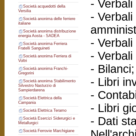
- Verbali
Società acquedotti della
Versilia
- Verbali
Società anonima delle ferriere
italiane
amminist
Società anonima distribuzione
energia Aosta - SADEA
- Verbali
Società anonima Ferriera
Fratelli Sanguineti
- Verbali
Società anonima Ferriera di
Voltri
- Bilanci;
Società anonima Franchi-
Gregorini
- Libri in
Società anonima Stabilimento
Silvestro Nasturzio di
Sampierdarena
- Contabi
Società Elettrica della
Campania
- Libri gi
Società Elettrica Teramo
- Dati sta
Società Esercizi Siderurgici e
Metallurgici
Nell'arc
Società Ferrovie Marchigiane