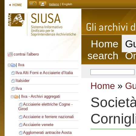
italiano
| English
Home
Gu
search
On
contrai l'albero
|
Ilva
Ilva Alti Forni e Acciaierie d’Italia
Italsider
Home
»
Gu
Ilva
|
Ilva - Archivi aggregati
Società
Acciaierie elettriche Cogne -
Girod
Cornigl
Acciaierie e ferriere nazionali
Acciaierie venete
Agglomerati antracite Aosta