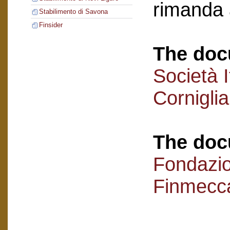
rimanda 
Stabilimento di Savona
Finsider
The doc
Società I
Cornigli
The doc
Fondazi
Finmecc