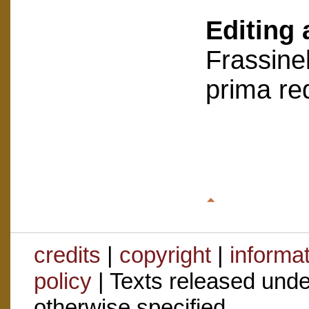
Editing 
Frassinel
prima re
credits
|
copyright
|
informa
policy
| Texts released und
otherwise specified.