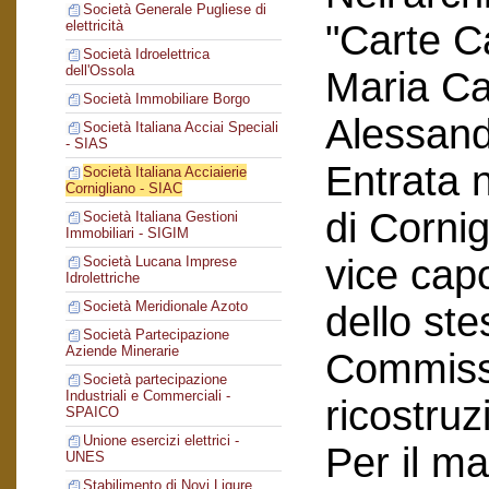
Società Generale Pugliese di
"Carte C
elettricità
Società Idroelettrica
dell'Ossola
Maria Car
Società Immobiliare Borgo
Alessand
Società Italiana Acciai Speciali
- SIAS
Entrata n
Società Italiana Acciaierie
Cornigliano - SIAC
di Corni
Società Italiana Gestioni
Immobiliari - SIGIM
vice cap
Società Lucana Imprese
Idrolettriche
Società Meridionale Azoto
dello ste
Società Partecipazione
Aziende Minerarie
Commissi
Società partecipazione
Industriali e Commerciali -
ricostruz
SPAICO
Unione esercizi elettrici -
Per il ma
UNES
Stabilimento di Novi Ligure