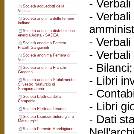
- Verbali
Società acquedotti della
Versilia
- Verbali
Società anonima delle ferriere
italiane
amminist
Società anonima distribuzione
energia Aosta - SADEA
- Verbali
Società anonima Ferriera
Fratelli Sanguineti
- Verbali
Società anonima Ferriera di
Voltri
- Bilanci;
Società anonima Franchi-
Gregorini
- Libri in
Società anonima Stabilimento
Silvestro Nasturzio di
Sampierdarena
- Contabi
Società Elettrica della
Campania
- Libri gi
Società Elettrica Teramo
- Dati sta
Società Esercizi Siderurgici e
Metallurgici
Nell'arc
Società Ferrovie Marchigiane