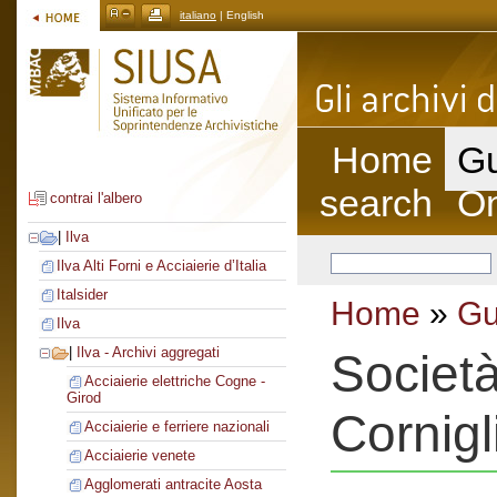
italiano
| English
Home
Gu
search
On
contrai l'albero
|
Ilva
Ilva Alti Forni e Acciaierie d’Italia
Italsider
Home
»
Gu
Ilva
|
Ilva - Archivi aggregati
Società
Acciaierie elettriche Cogne -
Girod
Cornigl
Acciaierie e ferriere nazionali
Acciaierie venete
Agglomerati antracite Aosta