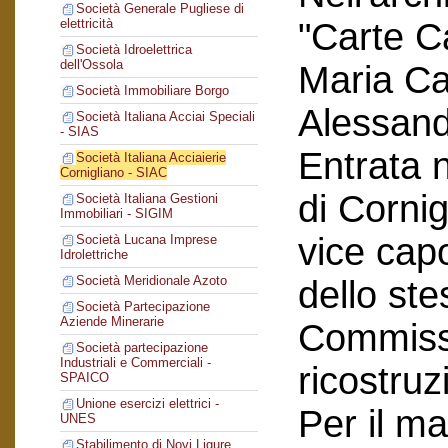
Società Generale Pugliese di
"Carte C
elettricità
Società Idroelettrica
dell'Ossola
Maria Car
Società Immobiliare Borgo
Alessand
Società Italiana Acciai Speciali
- SIAS
Entrata n
Società Italiana Acciaierie
Cornigliano - SIAC
di Corni
Società Italiana Gestioni
Immobiliari - SIGIM
vice cap
Società Lucana Imprese
Idrolettriche
Società Meridionale Azoto
dello ste
Società Partecipazione
Aziende Minerarie
Commissi
Società partecipazione
Industriali e Commerciali -
ricostruz
SPAICO
Unione esercizi elettrici -
Per il ma
UNES
Stabilimento di Novi Ligure