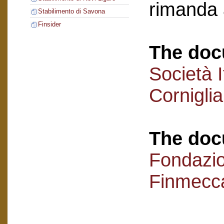
rimanda 
Stabilimento di Savona
Finsider
The doc
Società I
Cornigli
The doc
Fondazi
Finmecc