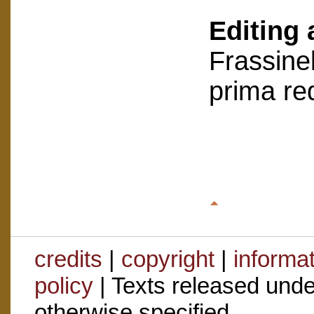
Editing 
Frassinel
prima re
credits
|
copyright
|
informa
policy
| Texts released und
otherwise specified.