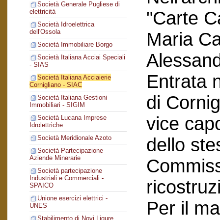
Società Generale Pugliese di
"Carte C
elettricità
Società Idroelettrica
dell'Ossola
Maria Car
Società Immobiliare Borgo
Alessand
Società Italiana Acciai Speciali
- SIAS
Entrata n
Società Italiana Acciaierie
Cornigliano - SIAC
di Corni
Società Italiana Gestioni
Immobiliari - SIGIM
vice cap
Società Lucana Imprese
Idrolettriche
Società Meridionale Azoto
dello ste
Società Partecipazione
Aziende Minerarie
Commissi
Società partecipazione
Industriali e Commerciali -
ricostruz
SPAICO
Unione esercizi elettrici -
Per il ma
UNES
Stabilimento di Novi Ligure