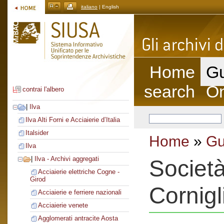
italiano
| English
Home
Gu
search
On
contrai l'albero
|
Ilva
Ilva Alti Forni e Acciaierie d’Italia
Italsider
Home
»
Gu
Ilva
|
Ilva - Archivi aggregati
Società
Acciaierie elettriche Cogne -
Girod
Cornigl
Acciaierie e ferriere nazionali
Acciaierie venete
Agglomerati antracite Aosta