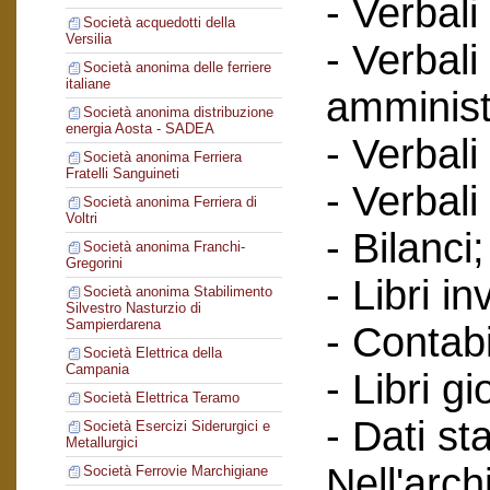
- Verbali
Società acquedotti della
Versilia
- Verbali
Società anonima delle ferriere
italiane
amminist
Società anonima distribuzione
energia Aosta - SADEA
- Verbali
Società anonima Ferriera
Fratelli Sanguineti
- Verbali
Società anonima Ferriera di
Voltri
- Bilanci;
Società anonima Franchi-
Gregorini
- Libri in
Società anonima Stabilimento
Silvestro Nasturzio di
Sampierdarena
- Contabi
Società Elettrica della
Campania
- Libri gi
Società Elettrica Teramo
- Dati sta
Società Esercizi Siderurgici e
Metallurgici
Nell'arc
Società Ferrovie Marchigiane