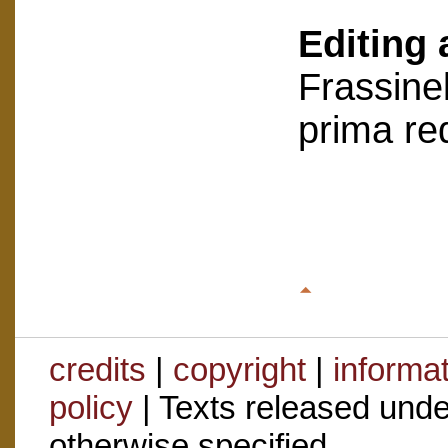
Editing 
Frassinel
prima re
credits
|
copyright
|
informa
policy
| Texts released und
otherwise specified.