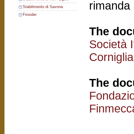
rimanda 
Stabilimento di Savona
Finsider
The doc
Società I
Cornigli
The doc
Fondazi
Finmecc