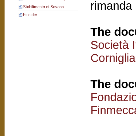
rimanda 
Stabilimento di Savona
Finsider
The doc
Società I
Cornigli
The doc
Fondazi
Finmecc