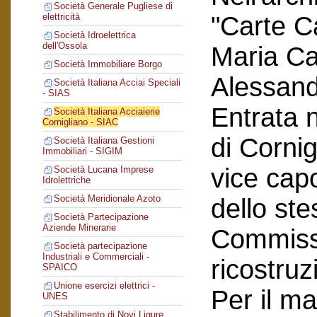
Società Generale Pugliese di
"Carte C
elettricità
Società Idroelettrica
dell'Ossola
Maria Car
Società Immobiliare Borgo
Alessand
Società Italiana Acciai Speciali
- SIAS
Entrata n
Società Italiana Acciaierie
Cornigliano - SIAC
di Corni
Società Italiana Gestioni
Immobiliari - SIGIM
vice cap
Società Lucana Imprese
Idrolettriche
Società Meridionale Azoto
dello ste
Società Partecipazione
Aziende Minerarie
Commissi
Società partecipazione
Industriali e Commerciali -
ricostruz
SPAICO
Unione esercizi elettrici -
Per il ma
UNES
Stabilimento di Novi Ligure