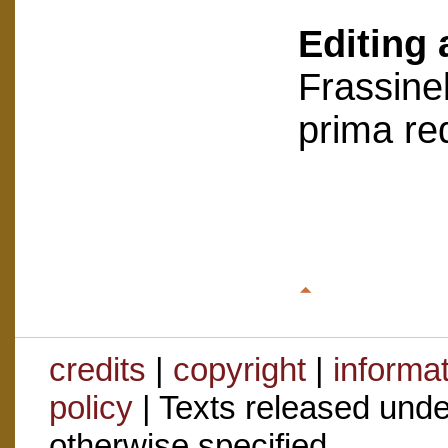
Editing 
Frassinel
prima re
credits
|
copyright
|
informa
policy
| Texts released und
otherwise specified.