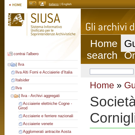
italiano
| English
Home
Gu
search
On
contrai l'albero
|
Ilva
Ilva Alti Forni e Acciaierie d’Italia
Italsider
Home
»
Gu
Ilva
|
Ilva - Archivi aggregati
Società
Acciaierie elettriche Cogne -
Girod
Cornigl
Acciaierie e ferriere nazionali
Acciaierie venete
Agglomerati antracite Aosta