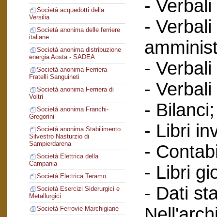
- Verbali
Società acquedotti della
Versilia
- Verbali
Società anonima delle ferriere
italiane
amminist
Società anonima distribuzione
energia Aosta - SADEA
- Verbali
Società anonima Ferriera
Fratelli Sanguineti
- Verbali
Società anonima Ferriera di
Voltri
- Bilanci;
Società anonima Franchi-
Gregorini
- Libri in
Società anonima Stabilimento
Silvestro Nasturzio di
Sampierdarena
- Contabi
Società Elettrica della
Campania
- Libri gi
Società Elettrica Teramo
- Dati sta
Società Esercizi Siderurgici e
Metallurgici
Nell'arc
Società Ferrovie Marchigiane