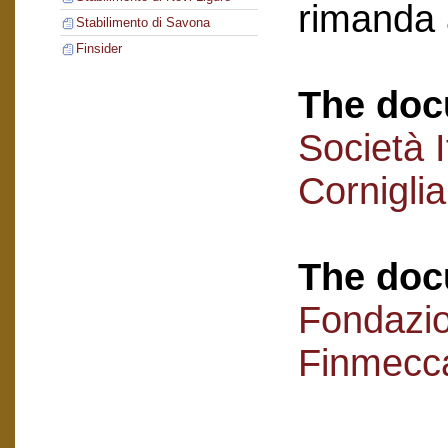
rimanda 
Stabilimento di Savona
Finsider
The doc
Società I
Cornigli
The doc
Fondazi
Finmecc