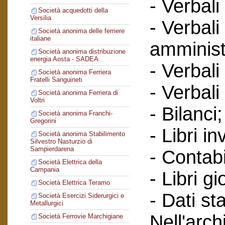
- Verbali
Società acquedotti della
Versilia
- Verbali
Società anonima delle ferriere
italiane
amminist
Società anonima distribuzione
energia Aosta - SADEA
- Verbali
Società anonima Ferriera
Fratelli Sanguineti
- Verbali
Società anonima Ferriera di
Voltri
- Bilanci;
Società anonima Franchi-
Gregorini
- Libri in
Società anonima Stabilimento
Silvestro Nasturzio di
Sampierdarena
- Contabi
Società Elettrica della
Campania
- Libri gi
Società Elettrica Teramo
- Dati sta
Società Esercizi Siderurgici e
Metallurgici
Nell'arc
Società Ferrovie Marchigiane