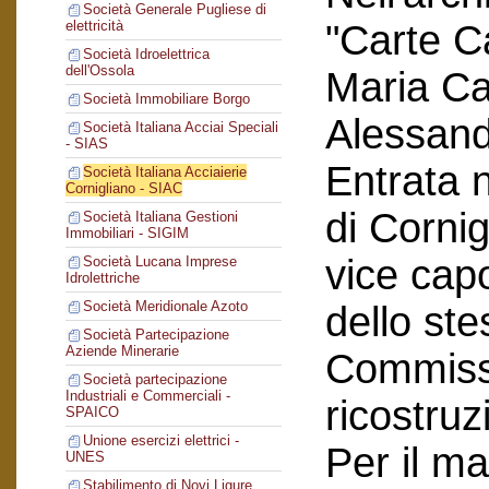
Società Generale Pugliese di
"Carte C
elettricità
Società Idroelettrica
dell'Ossola
Maria Car
Società Immobiliare Borgo
Alessand
Società Italiana Acciai Speciali
- SIAS
Entrata n
Società Italiana Acciaierie
Cornigliano - SIAC
di Corni
Società Italiana Gestioni
Immobiliari - SIGIM
vice cap
Società Lucana Imprese
Idrolettriche
Società Meridionale Azoto
dello ste
Società Partecipazione
Aziende Minerarie
Commissi
Società partecipazione
Industriali e Commerciali -
ricostruz
SPAICO
Unione esercizi elettrici -
Per il ma
UNES
Stabilimento di Novi Ligure