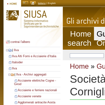
italiano
| English
Home
Gu
search
On
contrai l'albero
|
Ilva
Ilva Alti Forni e Acciaierie d’Italia
Italsider
Home
»
Gu
Ilva
|
Ilva - Archivi aggregati
Società
Acciaierie elettriche Cogne -
Girod
Cornigl
Acciaierie e ferriere nazionali
Acciaierie venete
Agglomerati antracite Aosta