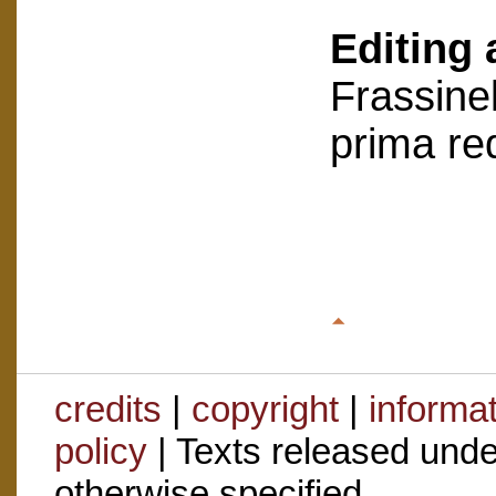
Editing 
Frassinel
prima re
credits
|
copyright
|
informa
policy
| Texts released und
otherwise specified.