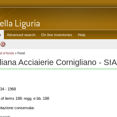
h
Advanced search
On line inventories
Help
st of fonds
» Fond
liana Acciaierie Cornigliano - SI
34 - 1968
f items 188: regg. e bb. 188
azione conservata: