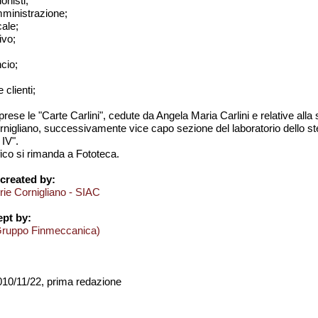
onisti;
amministrazione;
cale;
ivo;
ncio;
e clienti;
rese le "Carte Carlini", cedute da Angela Maria Carlini e relative alla
ornigliano, successivamente vice capo sezione del laboratorio dello s
 IV".
fico si rimanda a Fototeca.
created by:
erie Cornigliano - SIAC
pt by:
Gruppo Finmeccanica)
2010/11/22, prima redazione