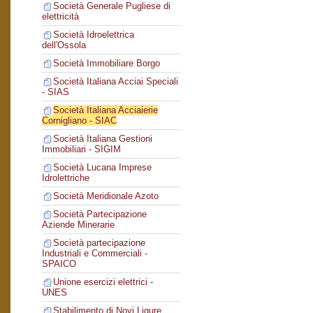
Società Generale Pugliese di
elettricità
Società Idroelettrica
dell'Ossola
Società Immobiliare Borgo
Società Italiana Acciai Speciali
- SIAS
Società Italiana Acciaierie
Cornigliano - SIAC
Società Italiana Gestioni
Immobiliari - SIGIM
Società Lucana Imprese
Idrolettriche
Società Meridionale Azoto
Società Partecipazione
Aziende Minerarie
Società partecipazione
Industriali e Commerciali -
SPAICO
Unione esercizi elettrici -
UNES
Stabilimento di Novi Ligure