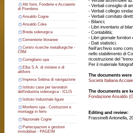
- Verbali assemblee azi
Alti forni, Fonderie e Acciaierie
- Verbali consiglio di 
di Piombino
- Verbali collegio sinda
- Verbali comitato dirett
Ansaldo Cogne
- Bilanci;
Ansaldo Coke
- Libri inventario al bila
- Contabilità;
Breda siderurgica
- Libri giornale fornitori 
Cementerie litoranee
- Dati statistici.
Centro ricerche metallurgiche -
Nell'archivio sono comp
CRM
nello stabilimento di C
ricostruzione del "treno
Cornigliano spa
Per il materiale fotogra
Elba S.A. di miniere e di
altiforni
The documents were 
Impresa Sebina di navigazione
Società Italiana Acciai
Istituto case per lavoratori
The documents are ke
dell'industria siderurgica - ICLIS
Fondazione Ansaldo (
Istituto Industriale ligure
Monferro spa - Costruzioni e
montaggi in ferro
Editing and review:
Frassinelli Antonella, 
Nazionale Cogne
Partecipazioni e gestioni
immobiliari - PAGEIM