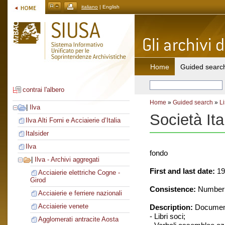
italiano
| English
Home
Guided searc
contrai l'albero
Home
»
Guided search
»
Li
|
Ilva
Società Ita
Ilva Alti Forni e Acciaierie d’Italia
Italsider
Ilva
fondo
|
Ilva - Archivi aggregati
First and last date:
19
Acciaierie elettriche Cogne -
Girod
Consistence:
Number o
Acciaierie e ferriere nazionali
Acciaierie venete
Description:
Document
- Libri soci;
Agglomerati antracite Aosta