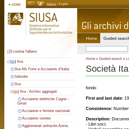
italiano
| English
Home
Guided searc
contrai l'albero
Home
»
Guided search
»
Li
|
Ilva
Società Ita
Ilva Alti Forni e Acciaierie d’Italia
Italsider
Ilva
fondo
|
Ilva - Archivi aggregati
First and last date:
19
Acciaierie elettriche Cogne -
Girod
Consistence:
Number o
Acciaierie e ferriere nazionali
Acciaierie venete
Description:
Document
- Libri soci;
Agglomerati antracite Aosta