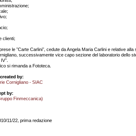
onisti;
amministrazione;
cale;
ivo;
ncio;
e clienti;
rese le "Carte Carlini", cedute da Angela Maria Carlini e relative alla
ornigliano, successivamente vice capo sezione del laboratorio dello s
 IV".
fico si rimanda a Fototeca.
created by:
erie Cornigliano - SIAC
pt by:
Gruppo Finmeccanica)
2010/11/22, prima redazione