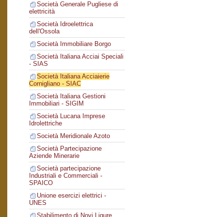
Società Generale Pugliese di
elettricità
Società Idroelettrica
dell'Ossola
Società Immobiliare Borgo
Società Italiana Acciai Speciali
- SIAS
Società Italiana Acciaierie
Cornigliano - SIAC
Società Italiana Gestioni
Immobiliari - SIGIM
Società Lucana Imprese
Idrolettriche
Società Meridionale Azoto
Società Partecipazione
Aziende Minerarie
Società partecipazione
Industriali e Commerciali -
SPAICO
Unione esercizi elettrici -
UNES
Stabilimento di Novi Ligure