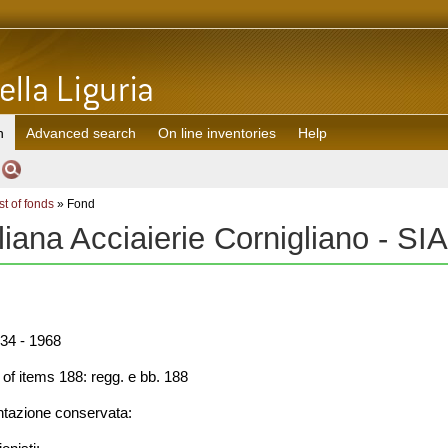
h
Advanced search
On line inventories
Help
st of fonds
» Fond
liana Acciaierie Cornigliano - SI
34 - 1968
f items 188: regg. e bb. 188
azione conservata: