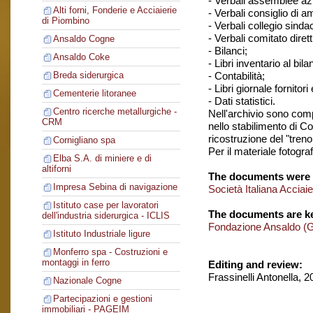
- Verbali assemblee azi
Alti forni, Fonderie e Acciaierie
- Verbali consiglio di 
di Piombino
- Verbali collegio sinda
- Verbali comitato dirett
Ansaldo Cogne
- Bilanci;
Ansaldo Coke
- Libri inventario al bila
- Contabilità;
Breda siderurgica
- Libri giornale fornitori 
Cementerie litoranee
- Dati statistici.
Centro ricerche metallurgiche -
Nell'archivio sono comp
CRM
nello stabilimento di C
ricostruzione del "treno
Cornigliano spa
Per il materiale fotogra
Elba S.A. di miniere e di
altiforni
The documents were 
Impresa Sebina di navigazione
Società Italiana Acciai
Istituto case per lavoratori
The documents are ke
dell'industria siderurgica - ICLIS
Fondazione Ansaldo (
Istituto Industriale ligure
Monferro spa - Costruzioni e
montaggi in ferro
Editing and review:
Frassinelli Antonella, 
Nazionale Cogne
Partecipazioni e gestioni
immobiliari - PAGEIM