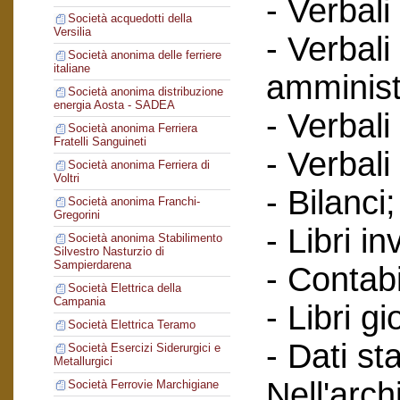
- Verbali
Società acquedotti della
Versilia
- Verbali
Società anonima delle ferriere
italiane
amminist
Società anonima distribuzione
energia Aosta - SADEA
- Verbali
Società anonima Ferriera
Fratelli Sanguineti
- Verbali
Società anonima Ferriera di
Voltri
- Bilanci;
Società anonima Franchi-
Gregorini
- Libri in
Società anonima Stabilimento
Silvestro Nasturzio di
Sampierdarena
- Contabi
Società Elettrica della
Campania
- Libri gi
Società Elettrica Teramo
- Dati sta
Società Esercizi Siderurgici e
Metallurgici
Nell'arc
Società Ferrovie Marchigiane