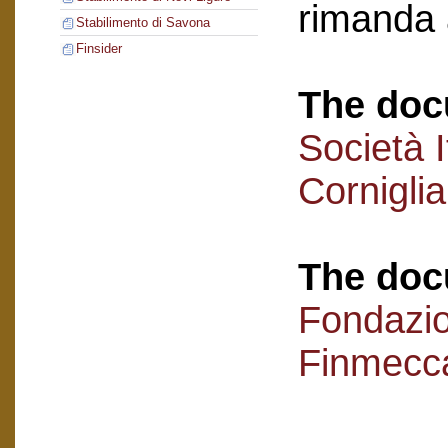
rimanda 
Stabilimento di Savona
Finsider
The doc
Società I
Cornigli
The doc
Fondazi
Finmecc