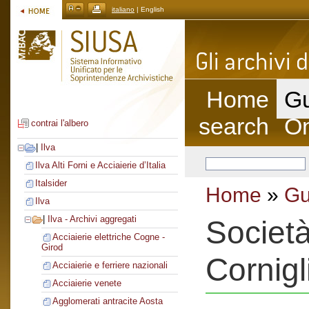
italiano
| English
Home
Gu
search
On
contrai l'albero
|
Ilva
Ilva Alti Forni e Acciaierie d’Italia
Italsider
Home
»
Gu
Ilva
|
Ilva - Archivi aggregati
Società
Acciaierie elettriche Cogne -
Girod
Cornigl
Acciaierie e ferriere nazionali
Acciaierie venete
Agglomerati antracite Aosta