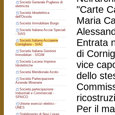
Società Generale Pugliese di
"Carte C
elettricità
Società Idroelettrica
dell'Ossola
Maria Car
Società Immobiliare Borgo
Alessand
Società Italiana Acciai Speciali
- SIAS
Entrata n
Società Italiana Acciaierie
Cornigliano - SIAC
di Corni
Società Italiana Gestioni
Immobiliari - SIGIM
vice cap
Società Lucana Imprese
Idrolettriche
Società Meridionale Azoto
dello ste
Società Partecipazione
Aziende Minerarie
Commissi
Società partecipazione
Industriali e Commerciali -
ricostruz
SPAICO
Unione esercizi elettrici -
Per il ma
UNES
Stabilimento di Novi Ligure