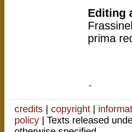
Editing 
Frassinel
prima re
credits
|
copyright
|
informa
policy
| Texts released und
otherwise specified.