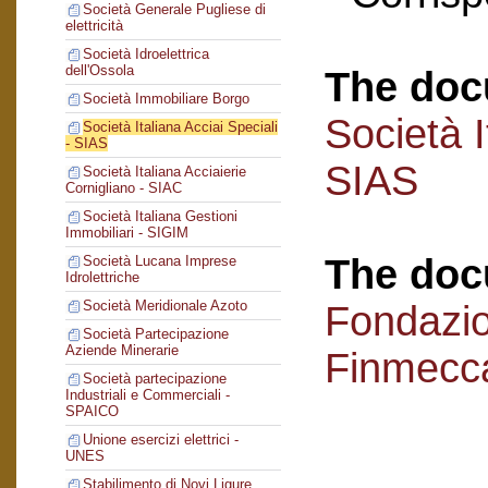
Società Generale Pugliese di
elettricità
Società Idroelettrica
dell'Ossola
The doc
Società Immobiliare Borgo
Società I
Società Italiana Acciai Speciali
- SIAS
SIAS
Società Italiana Acciaierie
Cornigliano - SIAC
Società Italiana Gestioni
Immobiliari - SIGIM
The doc
Società Lucana Imprese
Idrolettriche
Società Meridionale Azoto
Fondazi
Società Partecipazione
Aziende Minerarie
Finmecc
Società partecipazione
Industriali e Commerciali -
SPAICO
Unione esercizi elettrici -
UNES
Stabilimento di Novi Ligure