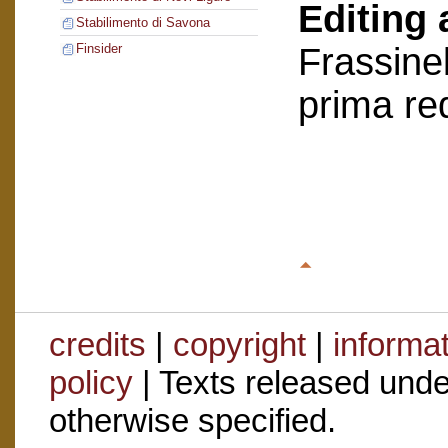
Editing 
Stabilimento di Savona
Frassinel
Finsider
prima re
credits
|
copyright
|
informa
policy
| Texts released und
otherwise specified.