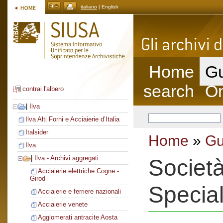
italiano
| English
Home
Gu
search
On
contrai l'albero
|
Ilva
Ilva Alti Forni e Acciaierie d’Italia
Italsider
Home
»
Gu
Ilva
|
Ilva - Archivi aggregati
Società
Acciaierie elettriche Cogne -
Girod
Special
Acciaierie e ferriere nazionali
Acciaierie venete
Agglomerati antracite Aosta