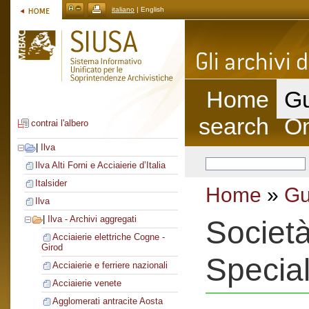
italiano
| English
Home
Gu
search
On
contrai l'albero
|
Ilva
Ilva Alti Forni e Acciaierie d’Italia
Italsider
Home
»
Gu
Ilva
|
Ilva - Archivi aggregati
Società
Acciaierie elettriche Cogne -
Girod
Special
Acciaierie e ferriere nazionali
Acciaierie venete
Agglomerati antracite Aosta