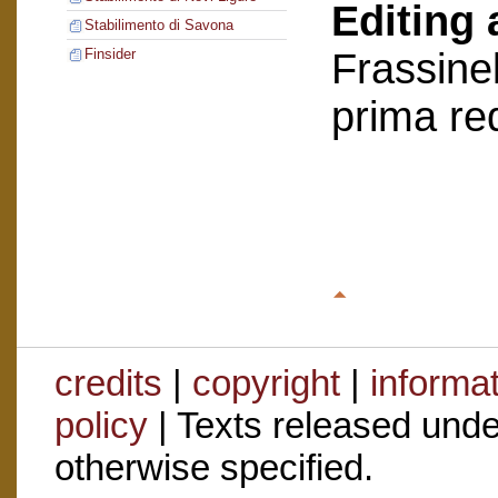
Editing 
Stabilimento di Savona
Frassinel
Finsider
prima re
credits
|
copyright
|
informa
policy
| Texts released und
otherwise specified.