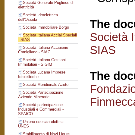
Società Generale Pugliese di
elettricità
Società Idroelettrica
dell'Ossola
The doc
Società Immobiliare Borgo
Società I
Società Italiana Acciai Speciali
- SIAS
SIAS
Società Italiana Acciaierie
Cornigliano - SIAC
Società Italiana Gestioni
Immobiliari - SIGIM
The doc
Società Lucana Imprese
Idrolettriche
Società Meridionale Azoto
Fondazi
Società Partecipazione
Aziende Minerarie
Finmecc
Società partecipazione
Industriali e Commerciali -
SPAICO
Unione esercizi elettrici -
UNES
Stabilimento di Novi Ligure