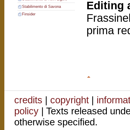
Editing 
Stabilimento di Savona
Frassinel
Finsider
prima re
credits
|
copyright
|
informa
policy
| Texts released und
otherwise specified.