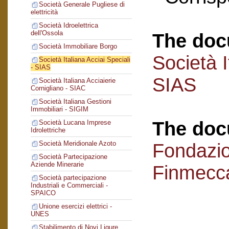
Società Generale Pugliese di
elettricità
Società Idroelettrica
dell'Ossola
The doc
Società Immobiliare Borgo
Società I
Società Italiana Acciai Speciali
- SIAS
SIAS
Società Italiana Acciaierie
Cornigliano - SIAC
Società Italiana Gestioni
Immobiliari - SIGIM
The doc
Società Lucana Imprese
Idrolettriche
Società Meridionale Azoto
Fondazi
Società Partecipazione
Aziende Minerarie
Finmecc
Società partecipazione
Industriali e Commerciali -
SPAICO
Unione esercizi elettrici -
UNES
Stabilimento di Novi Ligure