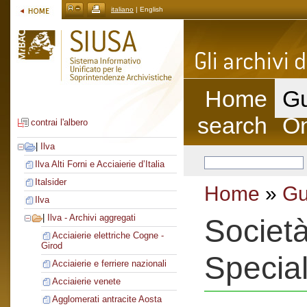
italiano
| English
Home
Gu
search
On
contrai l'albero
|
Ilva
Ilva Alti Forni e Acciaierie d’Italia
Italsider
Home
»
Gu
Ilva
|
Ilva - Archivi aggregati
Società
Acciaierie elettriche Cogne -
Girod
Special
Acciaierie e ferriere nazionali
Acciaierie venete
Agglomerati antracite Aosta