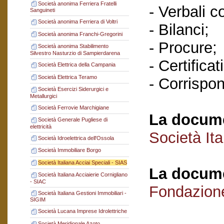
Società anonima Ferriera Fratelli
- Verbali c
Sanguineti
Società anonima Ferriera di Voltri
- Bilanci;
Società anonima Franchi-Gregorini
- Procure;
Società anonima Stabilimento
Silvestro Nasturzio di Sampierdarena
- Certificat
Società Elettrica della Campania
Società Elettrica Teramo
- Corrispo
Società Esercizi Siderurgici e
Metallurgici
Società Ferrovie Marchigiane
La docume
Società Generale Pugliese di
elettricità
Società Ita
Società Idroelettrica dell'Ossola
Società Immobiliare Borgo
Società Italiana Acciai Speciali - SIAS
La docume
Società Italiana Acciaierie Cornigliano
- SIAC
Fondazion
Società Italiana Gestioni Immobiliari -
SIGIM
Società Lucana Imprese Idrolettriche
Società Meridionale Azoto