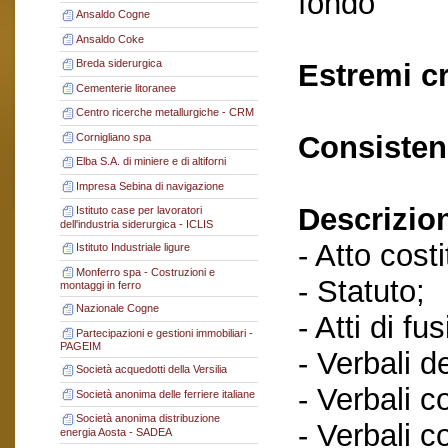
fondo
Ansaldo Cogne
Ansaldo Coke
Breda siderurgica
Estremi c
Cementerie litoranee
Centro ricerche metallurgiche - CRM
Consisten
Cornigliano spa
Elba S.A. di miniere e di altiforni
Impresa Sebina di navigazione
Descrizio
Istituto case per lavoratori
dell'industria siderurgica - ICLIS
- Atto costi
Istituto Industriale ligure
Monferro spa - Costruzioni e
- Statuto;
montaggi in ferro
Nazionale Cogne
- Atti di fu
Partecipazioni e gestioni immobiliari -
PAGEIM
- Verbali d
Società acquedotti della Versilia
- Verbali c
Società anonima delle ferriere italiane
Società anonima distribuzione
- Verbali c
energia Aosta - SADEA