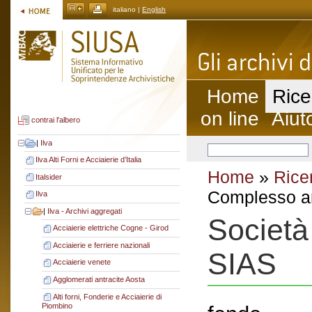
italiano |
English
Home
Rice
on line
Aiut
contrai l'albero
|
Ilva
Ilva Alti Forni e Acciaierie d’Italia
Home
»
Rice
Italsider
Complesso ar
Ilva
|
Ilva - Archivi aggregati
Società 
Acciaierie elettriche Cogne - Girod
Acciaierie e ferriere nazionali
SIAS
Acciaierie venete
Agglomerati antracite Aosta
Alti forni, Fonderie e Acciaierie di
Piombino