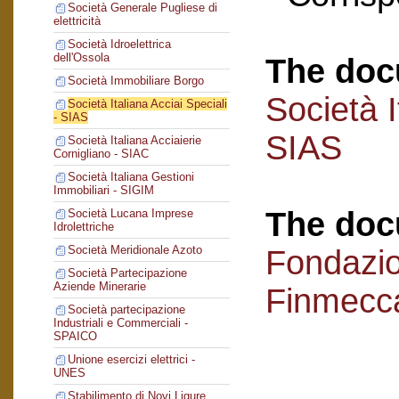
Società Generale Pugliese di
elettricità
Società Idroelettrica
dell'Ossola
The doc
Società Immobiliare Borgo
Società I
Società Italiana Acciai Speciali
- SIAS
SIAS
Società Italiana Acciaierie
Cornigliano - SIAC
Società Italiana Gestioni
Immobiliari - SIGIM
The doc
Società Lucana Imprese
Idrolettriche
Società Meridionale Azoto
Fondazi
Società Partecipazione
Aziende Minerarie
Finmecc
Società partecipazione
Industriali e Commerciali -
SPAICO
Unione esercizi elettrici -
UNES
Stabilimento di Novi Ligure