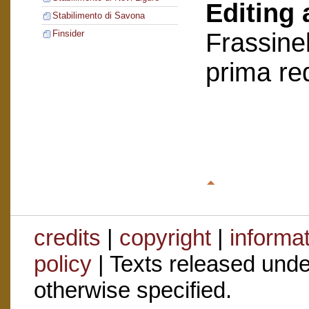
Editing 
Stabilimento di Savona
Frassinel
Finsider
prima re
credits
|
copyright
|
informa
policy
| Texts released und
otherwise specified.