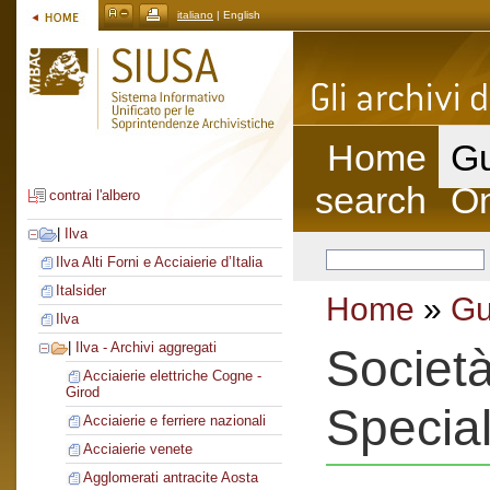
italiano
| English
Home
Gu
search
On
contrai l'albero
|
Ilva
Ilva Alti Forni e Acciaierie d’Italia
Italsider
Home
»
Gu
Ilva
|
Ilva - Archivi aggregati
Società
Acciaierie elettriche Cogne -
Girod
Special
Acciaierie e ferriere nazionali
Acciaierie venete
Agglomerati antracite Aosta