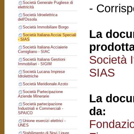
Società Generale Pugliese di
- Corris
elettricità
Società Idroelettrica
dell'Ossola
Società Immobiliare Borgo
La docu
Società Italiana Acciai Speciali
- SIAS
prodotta
Società Italiana Acciaierie
Cornigliano - SIAC
Società I
Società Italiana Gestioni
Immobiliari - SIGIM
SIAS
Società Lucana Imprese
Idrolettriche
Società Meridionale Azoto
Società Partecipazione
La docu
Aziende Minerarie
Società partecipazione
da:
Industriali e Commerciali -
SPAICO
Fondazi
Unione esercizi elettrici -
UNES
Stabilimento di Novi Ligure