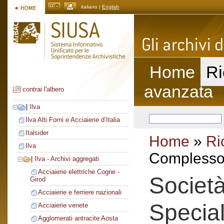
italiano |
English
Home
Ri
avanzata
contrai l'albero
|
Ilva
Ilva Alti Forni e Acciaierie d’Italia
Italsider
Home
»
Ri
Ilva
Complesso 
|
Ilva - Archivi aggregati
Acciaierie elettriche Cogne -
Società
Girod
Acciaierie e ferriere nazionali
Special
Acciaierie venete
Agglomerati antracite Aosta