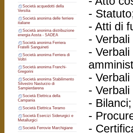
- Atto cos
Società acquedotti della
- Statuto
Versilia
Società anonima delle ferriere
- Atti di 
italiane
Società anonima distribuzione
energia Aosta - SADEA
- Verbali
Società anonima Ferriera
Fratelli Sanguineti
- Verbali
Società anonima Ferriera di
Voltri
amminist
Società anonima Franchi-
Gregorini
- Verbali
Società anonima Stabilimento
Silvestro Nasturzio di
- Verbali
Sampierdarena
Società Elettrica della
- Bilanci;
Campania
Società Elettrica Teramo
- Procur
Società Esercizi Siderurgici e
Metallurgici
- Certific
Società Ferrovie Marchigiane