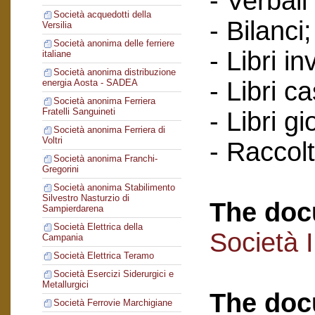
- Verbali
Società acquedotti della
- Bilanci;
Versilia
Società anonima delle ferriere
- Libri in
italiane
Società anonima distribuzione
- Libri c
energia Aosta - SADEA
Società anonima Ferriera
Fratelli Sanguineti
- Libri gi
Società anonima Ferriera di
Voltri
- Raccol
Società anonima Franchi-
Gregorini
Società anonima Stabilimento
Silvestro Nasturzio di
The doc
Sampierdarena
Società Elettrica della
Società 
Campania
Società Elettrica Teramo
Società Esercizi Siderurgici e
Metallurgici
The doc
Società Ferrovie Marchigiane