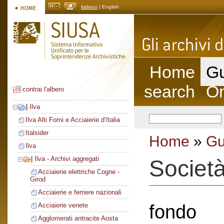
italiano
| English
Home
Gu
search
On
contrai l'albero
|
Ilva
Ilva Alti Forni e Acciaierie d’Italia
Italsider
Home
»
Gu
Ilva
|
Ilva - Archivi aggregati
Societ
Acciaierie elettriche Cogne -
Girod
Acciaierie e ferriere nazionali
fondo
Acciaierie venete
Agglomerati antracite Aosta