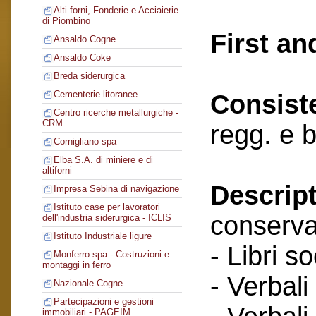
Alti forni, Fonderie e Acciaierie
di Piombino
First an
Ansaldo Cogne
Ansaldo Coke
Breda siderurgica
Cementerie litoranee
Consist
Centro ricerche metallurgiche -
CRM
regg. e 
Cornigliano spa
Elba S.A. di miniere e di
altiforni
Descript
Impresa Sebina di navigazione
Istituto case per lavoratori
conserva
dell'industria siderurgica - ICLIS
Istituto Industriale ligure
- Libri so
Monferro spa - Costruzioni e
montaggi in ferro
- Verbali
Nazionale Cogne
Partecipazioni e gestioni
immobiliari - PAGEIM