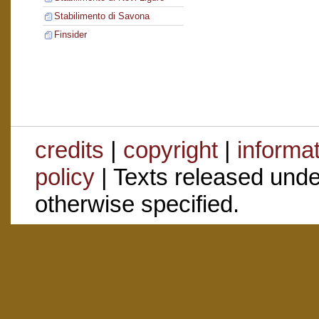
Stabilimento di Savona
Finsider
credits
|
copyright
|
informa
policy
| Texts released und
otherwise specified.