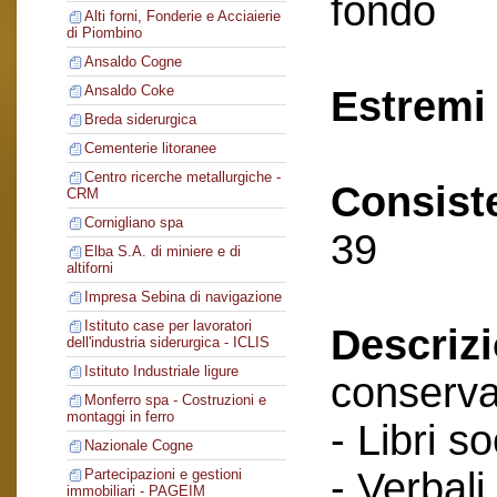
fondo
Alti forni, Fonderie e Acciaierie
di Piombino
Ansaldo Cogne
Ansaldo Coke
Estremi 
Breda siderurgica
Cementerie litoranee
Centro ricerche metallurgiche -
Consist
CRM
Cornigliano spa
39
Elba S.A. di miniere e di
altiforni
Impresa Sebina di navigazione
Istituto case per lavoratori
Descriz
dell'industria siderurgica - ICLIS
Istituto Industriale ligure
conserva
Monferro spa - Costruzioni e
montaggi in ferro
- Libri so
Nazionale Cogne
- Verbali
Partecipazioni e gestioni
immobiliari - PAGEIM