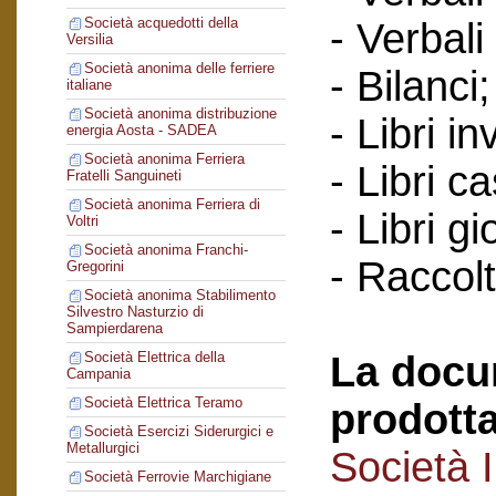
Società acquedotti della
- Verbali
Versilia
Società anonima delle ferriere
- Bilanci;
italiane
Società anonima distribuzione
- Libri in
energia Aosta - SADEA
Società anonima Ferriera
- Libri c
Fratelli Sanguineti
Società anonima Ferriera di
- Libri gi
Voltri
Società anonima Franchi-
- Raccol
Gregorini
Società anonima Stabilimento
Silvestro Nasturzio di
Sampierdarena
La docu
Società Elettrica della
Campania
Società Elettrica Teramo
prodotta
Società Esercizi Siderurgici e
Metallurgici
Società 
Società Ferrovie Marchigiane