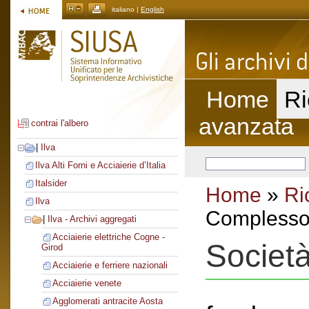
italiano |
English
Home
Ri
avanzata
contrai l'albero
|
Ilva
Ilva Alti Forni e Acciaierie d’Italia
Italsider
Home
»
Ri
Ilva
Complesso 
|
Ilva - Archivi aggregati
Acciaierie elettriche Cogne -
Societ
Girod
Acciaierie e ferriere nazionali
Acciaierie venete
Agglomerati antracite Aosta