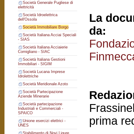
Società Generale Pugliese di
elettricità
La docu
Società Idroelettrica
dell'Ossola
da:
Società Immobiliare Borgo
Società Italiana Acciai Speciali
- SIAS
Fondazi
Società Italiana Acciaierie
Cornigliano - SIAC
Finmecc
Società Italiana Gestioni
Immobiliari - SIGIM
Società Lucana Imprese
Idrolettriche
Società Meridionale Azoto
Redazion
Società Partecipazione
Aziende Minerarie
Frassinel
Società partecipazione
Industriali e Commerciali -
SPAICO
prima re
Unione esercizi elettrici -
UNES
Stabilimento di Novi Ligure