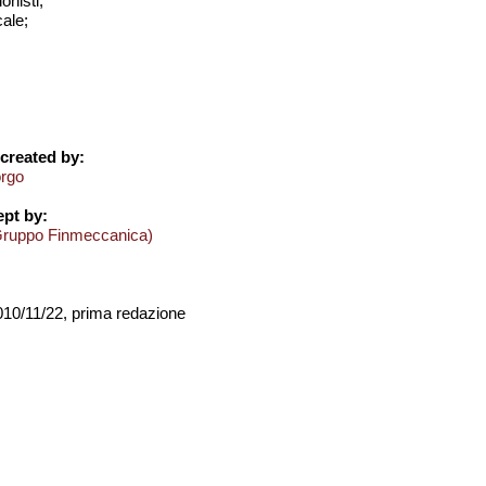
onisti;
cale;
created by:
orgo
pt by:
Gruppo Finmeccanica)
2010/11/22, prima redazione