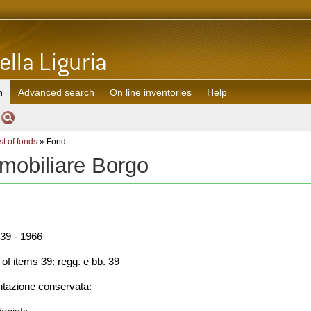
h
Advanced search
On line inventories
Help
st of fonds
» Fond
mobiliare Borgo
39 - 1966
f items 39: regg. e bb. 39
azione conservata: