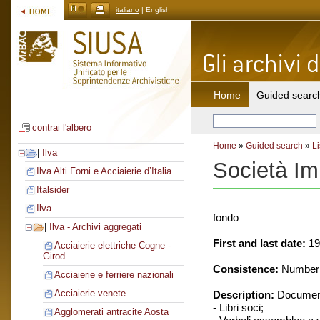
italiano
| English
Home
Guided searc
contrai l'albero
Home
»
Guided search
»
Li
|
Ilva
Società Im
Ilva Alti Forni e Acciaierie d’Italia
Italsider
Ilva
fondo
|
Ilva - Archivi aggregati
First and last date:
19
Acciaierie elettriche Cogne -
Girod
Consistence:
Number o
Acciaierie e ferriere nazionali
Acciaierie venete
Description:
Document
- Libri soci;
Agglomerati antracite Aosta