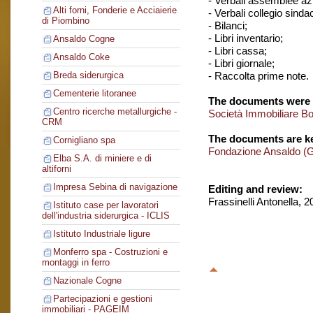
- Verbali assemblee azi
Alti forni, Fonderie e Acciaierie
- Verbali collegio sinda
di Piombino
- Bilanci;
- Libri inventario;
Ansaldo Cogne
- Libri cassa;
Ansaldo Coke
- Libri giornale;
- Raccolta prime note.
Breda siderurgica
Cementerie litoranee
The documents were 
Centro ricerche metallurgiche -
Società Immobiliare B
CRM
The documents are ke
Cornigliano spa
Fondazione Ansaldo (
Elba S.A. di miniere e di
altiforni
Impresa Sebina di navigazione
Editing and review:
Frassinelli Antonella, 
Istituto case per lavoratori
dell'industria siderurgica - ICLIS
Istituto Industriale ligure
Monferro spa - Costruzioni e
montaggi in ferro
Nazionale Cogne
Partecipazioni e gestioni
immobiliari - PAGEIM