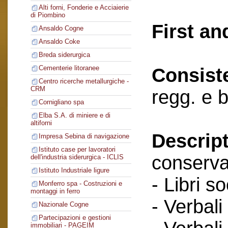
Alti forni, Fonderie e Acciaierie
di Piombino
First an
Ansaldo Cogne
Ansaldo Coke
Breda siderurgica
Cementerie litoranee
Consist
Centro ricerche metallurgiche -
CRM
regg. e 
Cornigliano spa
Elba S.A. di miniere e di
altiforni
Descript
Impresa Sebina di navigazione
Istituto case per lavoratori
conserva
dell'industria siderurgica - ICLIS
Istituto Industriale ligure
- Libri so
Monferro spa - Costruzioni e
montaggi in ferro
- Verbali
Nazionale Cogne
Partecipazioni e gestioni
immobiliari - PAGEIM