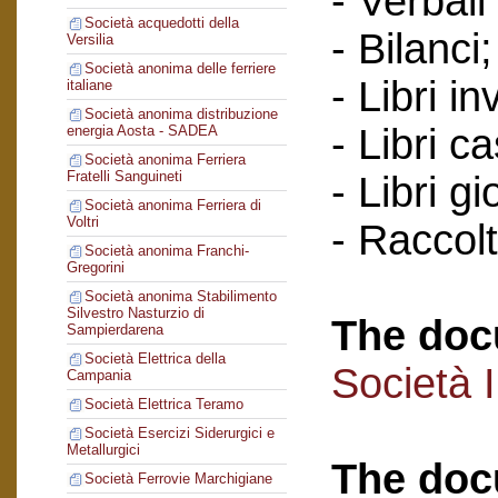
- Verbali
Società acquedotti della
- Bilanci;
Versilia
Società anonima delle ferriere
- Libri in
italiane
Società anonima distribuzione
- Libri c
energia Aosta - SADEA
Società anonima Ferriera
Fratelli Sanguineti
- Libri gi
Società anonima Ferriera di
Voltri
- Raccol
Società anonima Franchi-
Gregorini
Società anonima Stabilimento
Silvestro Nasturzio di
The doc
Sampierdarena
Società Elettrica della
Società 
Campania
Società Elettrica Teramo
Società Esercizi Siderurgici e
Metallurgici
The doc
Società Ferrovie Marchigiane