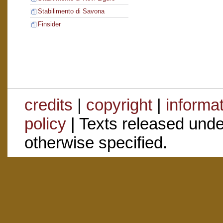
Stabilimento di Savona
Finsider
credits
|
copyright
|
informa
policy
| Texts released und
otherwise specified.