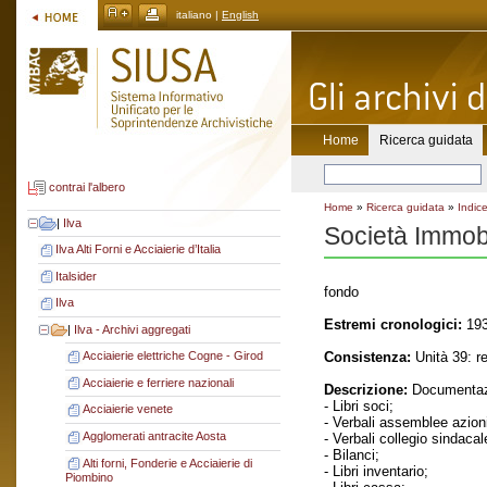
italiano |
English
Home
Ricerca guidata
contrai l'albero
Home
»
Ricerca guidata
»
Indice
|
Ilva
Società Immob
Ilva Alti Forni e Acciaierie d’Italia
Italsider
fondo
Ilva
Estremi cronologici:
193
|
Ilva - Archivi aggregati
Consistenza:
Unità 39: re
Acciaierie elettriche Cogne - Girod
Acciaierie e ferriere nazionali
Descrizione:
Documentaz
- Libri soci;
Acciaierie venete
- Verbali assemblee azioni
Agglomerati antracite Aosta
- Verbali collegio sindacal
- Bilanci;
Alti forni, Fonderie e Acciaierie di
- Libri inventario;
Piombino