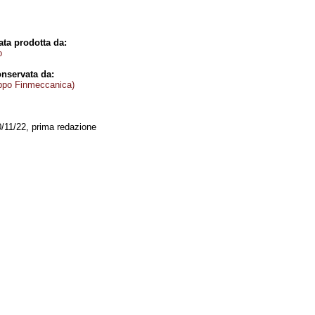
ta prodotta da:
o
nservata da:
ppo Finmeccanica)
0/11/22, prima redazione