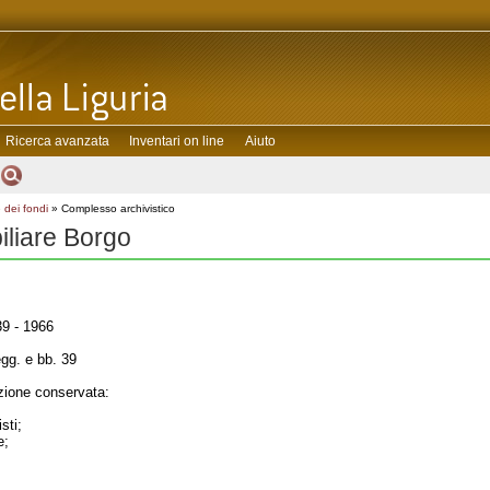
Ricerca avanzata
Inventari on line
Aiuto
 dei fondi
» Complesso archivistico
iliare Borgo
9 - 1966
gg. e bb. 39
ione conservata:
sti;
e;