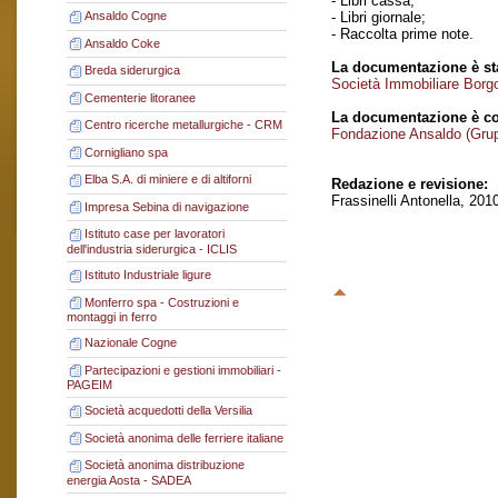
- Libri cassa;
- Libri giornale;
Ansaldo Cogne
- Raccolta prime note.
Ansaldo Coke
La documentazione è sta
Breda siderurgica
Società Immobiliare Borg
Cementerie litoranee
La documentazione è co
Centro ricerche metallurgiche - CRM
Fondazione Ansaldo (Gru
Cornigliano spa
Elba S.A. di miniere e di altiforni
Redazione e revisione:
Frassinelli Antonella, 201
Impresa Sebina di navigazione
Istituto case per lavoratori
dell'industria siderurgica - ICLIS
Istituto Industriale ligure
Monferro spa - Costruzioni e
montaggi in ferro
Nazionale Cogne
Partecipazioni e gestioni immobiliari -
PAGEIM
Società acquedotti della Versilia
Società anonima delle ferriere italiane
Società anonima distribuzione
energia Aosta - SADEA