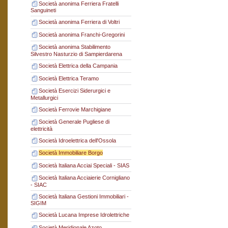
Società anonima Ferriera Fratelli
Sanguineti
Società anonima Ferriera di Voltri
Società anonima Franchi-Gregorini
Società anonima Stabilimento
Silvestro Nasturzio di Sampierdarena
Società Elettrica della Campania
Società Elettrica Teramo
Società Esercizi Siderurgici e
Metallurgici
Società Ferrovie Marchigiane
Società Generale Pugliese di
elettricità
Società Idroelettrica dell'Ossola
Società Immobiliare Borgo
Società Italiana Acciai Speciali - SIAS
Società Italiana Acciaierie Cornigliano
- SIAC
Società Italiana Gestioni Immobiliari -
SIGIM
Società Lucana Imprese Idrolettriche
Società Meridionale Azoto