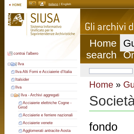
italiano
| English
Home
Gu
search
On
contrai l'albero
|
Ilva
Ilva Alti Forni e Acciaierie d’Italia
Italsider
Home
»
Gu
Ilva
|
Ilva - Archivi aggregati
Societ
Acciaierie elettriche Cogne -
Girod
Acciaierie e ferriere nazionali
fondo
Acciaierie venete
Agglomerati antracite Aosta