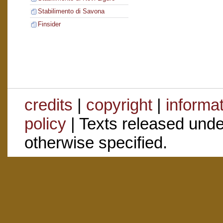
Stabilimento di Savona
Finsider
credits
|
copyright
|
informa
policy
| Texts released und
otherwise specified.