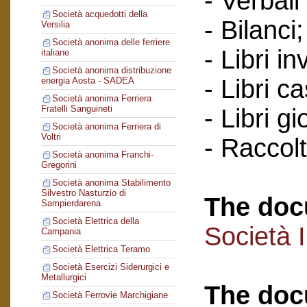
- Verbali
Società acquedotti della
- Bilanci;
Versilia
Società anonima delle ferriere
- Libri in
italiane
Società anonima distribuzione
- Libri c
energia Aosta - SADEA
Società anonima Ferriera
Fratelli Sanguineti
- Libri gi
Società anonima Ferriera di
Voltri
- Raccol
Società anonima Franchi-
Gregorini
Società anonima Stabilimento
Silvestro Nasturzio di
The doc
Sampierdarena
Società Elettrica della
Società 
Campania
Società Elettrica Teramo
Società Esercizi Siderurgici e
Metallurgici
The doc
Società Ferrovie Marchigiane