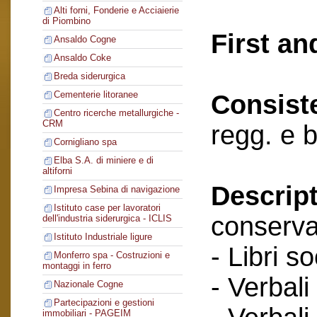
Alti forni, Fonderie e Acciaierie
di Piombino
First an
Ansaldo Cogne
Ansaldo Coke
Breda siderurgica
Cementerie litoranee
Consist
Centro ricerche metallurgiche -
CRM
regg. e 
Cornigliano spa
Elba S.A. di miniere e di
altiforni
Descript
Impresa Sebina di navigazione
Istituto case per lavoratori
conserva
dell'industria siderurgica - ICLIS
Istituto Industriale ligure
- Libri so
Monferro spa - Costruzioni e
montaggi in ferro
- Verbali
Nazionale Cogne
Partecipazioni e gestioni
immobiliari - PAGEIM