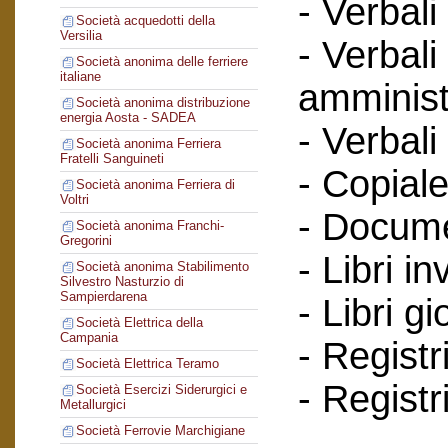
- Verbali
Società acquedotti della
Versilia
- Verbali
Società anonima delle ferriere
italiane
amminist
Società anonima distribuzione
energia Aosta - SADEA
- Verbali
Società anonima Ferriera
Fratelli Sanguineti
- Copiale
Società anonima Ferriera di
Voltri
- Documen
Società anonima Franchi-
Gregorini
- Libri in
Società anonima Stabilimento
Silvestro Nasturzio di
Sampierdarena
- Libri g
Società Elettrica della
Campania
- Registr
Società Elettrica Teramo
- Registr
Società Esercizi Siderurgici e
Metallurgici
Società Ferrovie Marchigiane