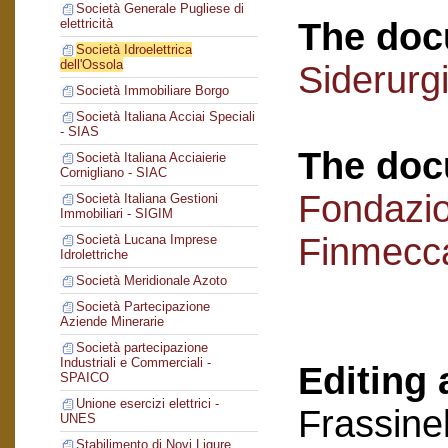
Società Generale Pugliese di
The doc
elettricità
Società Idroelettrica
dell'Ossola
Siderurg
Società Immobiliare Borgo
Società Italiana Acciai Speciali
- SIAS
The doc
Società Italiana Acciaierie
Cornigliano - SIAC
Fondazi
Società Italiana Gestioni
Immobiliari - SIGIM
Finmecc
Società Lucana Imprese
Idrolettriche
Società Meridionale Azoto
Società Partecipazione
Aziende Minerarie
Società partecipazione
Industriali e Commerciali -
Editing 
SPAICO
Unione esercizi elettrici -
Frassinel
UNES
Stabilimento di Novi Ligure