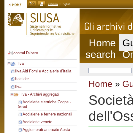
italiano
| English
Home
Gu
search
On
contrai l'albero
|
Ilva
Ilva Alti Forni e Acciaierie d’Italia
Italsider
Home
»
Gu
Ilva
|
Ilva - Archivi aggregati
Società
Acciaierie elettriche Cogne -
Girod
dell'Os
Acciaierie e ferriere nazionali
Acciaierie venete
Agglomerati antracite Aosta