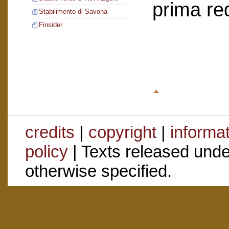
prima re
Stabilimento di Savona
Finsider
credits
|
copyright
|
informa
policy
| Texts released und
otherwise specified.