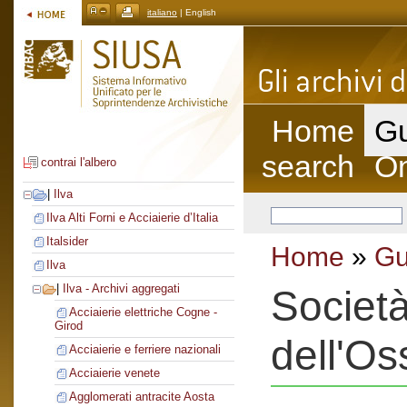
italiano
| English
Home
Gu
search
On
contrai l'albero
|
Ilva
Ilva Alti Forni e Acciaierie d’Italia
Italsider
Home
»
Gu
Ilva
|
Ilva - Archivi aggregati
Società
Acciaierie elettriche Cogne -
Girod
dell'Os
Acciaierie e ferriere nazionali
Acciaierie venete
Agglomerati antracite Aosta