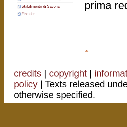
prima re
Stabilimento di Savona
Finsider
credits
|
copyright
|
informa
policy
| Texts released und
otherwise specified.