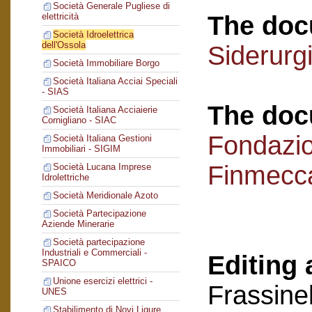
Società Generale Pugliese di
The doc
elettricità
Società Idroelettrica
dell'Ossola
Siderurg
Società Immobiliare Borgo
Società Italiana Acciai Speciali
- SIAS
The doc
Società Italiana Acciaierie
Cornigliano - SIAC
Fondazi
Società Italiana Gestioni
Immobiliari - SIGIM
Finmecc
Società Lucana Imprese
Idrolettriche
Società Meridionale Azoto
Società Partecipazione
Aziende Minerarie
Società partecipazione
Industriali e Commerciali -
Editing 
SPAICO
Unione esercizi elettrici -
Frassinel
UNES
Stabilimento di Novi Ligure