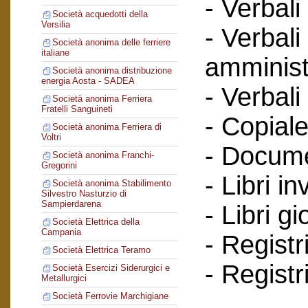
- Verbali
Società acquedotti della
Versilia
- Verbali
Società anonima delle ferriere
italiane
amminist
Società anonima distribuzione
energia Aosta - SADEA
- Verbali
Società anonima Ferriera
Fratelli Sanguineti
- Copiale
Società anonima Ferriera di
Voltri
- Documen
Società anonima Franchi-
Gregorini
- Libri in
Società anonima Stabilimento
Silvestro Nasturzio di
Sampierdarena
- Libri g
Società Elettrica della
Campania
- Registr
Società Elettrica Teramo
- Registr
Società Esercizi Siderurgici e
Metallurgici
Società Ferrovie Marchigiane