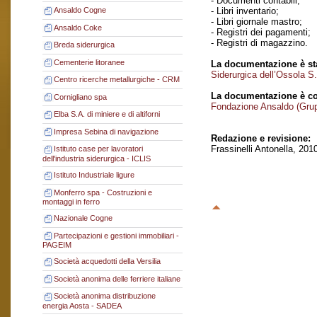
- Documenti contabili;
- Libri inventario;
Ansaldo Cogne
- Libri giornale mastro;
Ansaldo Coke
- Registri dei pagamenti;
- Registri di magazzino.
Breda siderurgica
Cementerie litoranee
La documentazione è sta
Siderurgica dell’Ossola S
Centro ricerche metallurgiche - CRM
La documentazione è co
Cornigliano spa
Fondazione Ansaldo (Gru
Elba S.A. di miniere e di altiforni
Impresa Sebina di navigazione
Redazione e revisione:
Frassinelli Antonella, 201
Istituto case per lavoratori
dell'industria siderurgica - ICLIS
Istituto Industriale ligure
Monferro spa - Costruzioni e
montaggi in ferro
Nazionale Cogne
Partecipazioni e gestioni immobiliari -
PAGEIM
Società acquedotti della Versilia
Società anonima delle ferriere italiane
Società anonima distribuzione
energia Aosta - SADEA