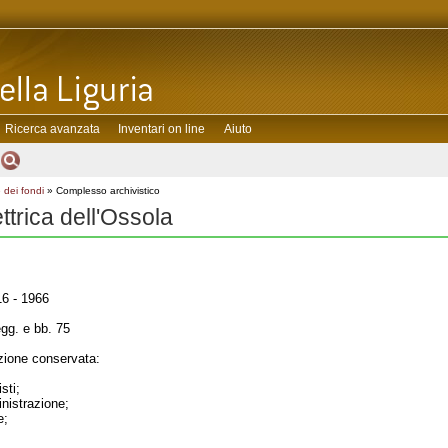
Ricerca avanzata
Inventari on line
Aiuto
 dei fondi
» Complesso archivistico
ttrica dell'Ossola
6 - 1966
gg. e bb. 75
ione conservata:
sti;
inistrazione;
e;