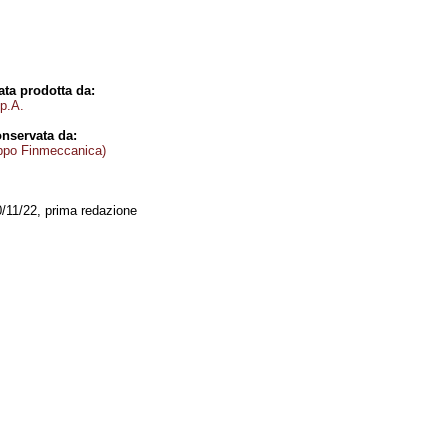
ta prodotta da:
.p.A.
nservata da:
ppo Finmeccanica)
0/11/22, prima redazione