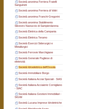
Società anonima Ferriera Fratelli
Sanguineti
Società anonima Ferriera di Voltri
Società anonima Franchi-Gregorini
Società anonima Stabilimento
Silvestro Nasturzio di Sampierdarena
Società Elettrica della Campania
Società Elettrica Teramo
Società Esercizi Siderurgici e
Metallurgici
Società Ferrovie Marchigiane
Società Generale Pugliese di
elettricità
Società Idroelettrica dell'Ossola
Società Immobiliare Borgo
Società Italiana Acciai Speciali - SIAS
Società Italiana Acciaierie Cornigliano
- SIAC
Società Italiana Gestioni Immobiliari -
SIGIM
Società Lucana Imprese Idrolettriche
Società Meridionale Azoto