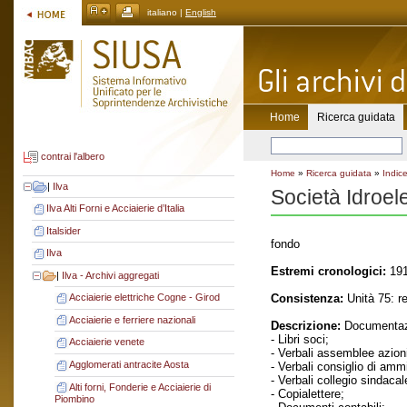
italiano |
English
Home
Ricerca guidata
contrai l'albero
Home
»
Ricerca guidata
»
Indice
|
Ilva
Società Idroele
Ilva Alti Forni e Acciaierie d’Italia
Italsider
fondo
Ilva
Estremi cronologici:
191
|
Ilva - Archivi aggregati
Consistenza:
Unità 75: re
Acciaierie elettriche Cogne - Girod
Acciaierie e ferriere nazionali
Descrizione:
Documentaz
- Libri soci;
Acciaierie venete
- Verbali assemblee azioni
Agglomerati antracite Aosta
- Verbali consiglio di amm
- Verbali collegio sindacal
Alti forni, Fonderie e Acciaierie di
- Copialettere;
Piombino