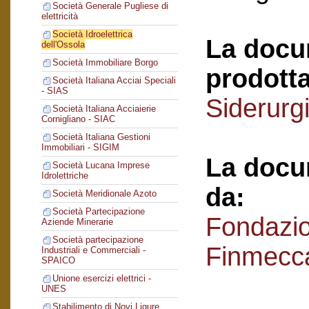
Società Generale Pugliese di
elettricità
Società Idroelettrica
La docu
dell'Ossola
Società Immobiliare Borgo
prodotta
Società Italiana Acciai Speciali
- SIAS
Siderurg
Società Italiana Acciaierie
Cornigliano - SIAC
Società Italiana Gestioni
Immobiliari - SIGIM
La docu
Società Lucana Imprese
Idrolettriche
da:
Società Meridionale Azoto
Società Partecipazione
Fondazi
Aziende Minerarie
Società partecipazione
Finmecc
Industriali e Commerciali -
SPAICO
Unione esercizi elettrici -
UNES
Stabilimento di Novi Ligure