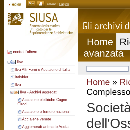
italiano |
English
Home
Ri
avanzata
contrai l'albero
|
Ilva
Ilva Alti Forni e Acciaierie d’Italia
Italsider
Home
»
Ri
Ilva
Complesso 
|
Ilva - Archivi aggregati
Acciaierie elettriche Cogne -
Società
Girod
Acciaierie e ferriere nazionali
dell'Os
Acciaierie venete
Agglomerati antracite Aosta