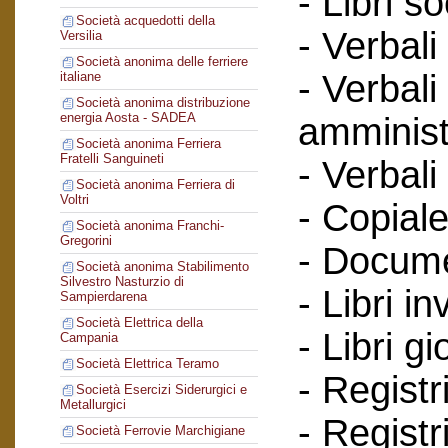
- Libri so
Società acquedotti della
- Verbali
Versilia
Società anonima delle ferriere
- Verbali
italiane
Società anonima distribuzione
energia Aosta - SADEA
amminist
Società anonima Ferriera
Fratelli Sanguineti
- Verbali
Società anonima Ferriera di
Voltri
- Copiale
Società anonima Franchi-
Gregorini
- Documen
Società anonima Stabilimento
Silvestro Nasturzio di
- Libri in
Sampierdarena
Società Elettrica della
- Libri g
Campania
Società Elettrica Teramo
- Registr
Società Esercizi Siderurgici e
Metallurgici
- Registr
Società Ferrovie Marchigiane