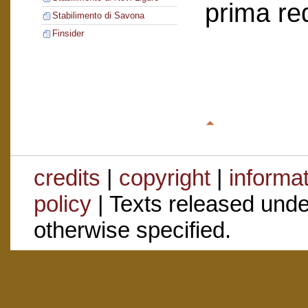
prima re
Stabilimento di Savona
Finsider
credits
|
copyright
|
informa
policy
| Texts released und
otherwise specified.