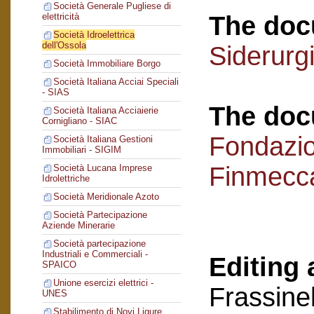
Società Generale Pugliese di
The doc
elettricità
Società Idroelettrica
dell'Ossola
Siderurg
Società Immobiliare Borgo
Società Italiana Acciai Speciali
- SIAS
The doc
Società Italiana Acciaierie
Cornigliano - SIAC
Fondazi
Società Italiana Gestioni
Immobiliari - SIGIM
Finmecc
Società Lucana Imprese
Idrolettriche
Società Meridionale Azoto
Società Partecipazione
Aziende Minerarie
Società partecipazione
Industriali e Commerciali -
Editing 
SPAICO
Unione esercizi elettrici -
Frassinel
UNES
Stabilimento di Novi Ligure