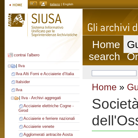
italiano
| English
Home
Gu
search
On
contrai l'albero
|
Ilva
Ilva Alti Forni e Acciaierie d’Italia
Italsider
Home
»
Gu
Ilva
|
Ilva - Archivi aggregati
Società
Acciaierie elettriche Cogne -
Girod
dell'Os
Acciaierie e ferriere nazionali
Acciaierie venete
Agglomerati antracite Aosta