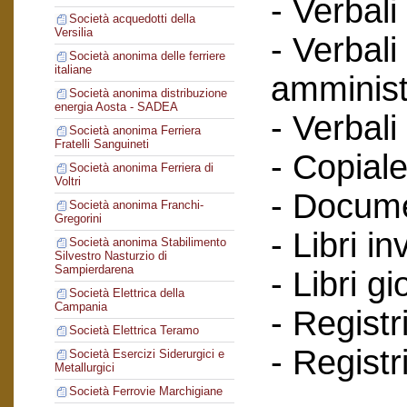
- Verbali
Società acquedotti della
Versilia
- Verbali
Società anonima delle ferriere
italiane
amminist
Società anonima distribuzione
energia Aosta - SADEA
- Verbali
Società anonima Ferriera
Fratelli Sanguineti
- Copiale
Società anonima Ferriera di
Voltri
- Documen
Società anonima Franchi-
Gregorini
- Libri in
Società anonima Stabilimento
Silvestro Nasturzio di
Sampierdarena
- Libri g
Società Elettrica della
Campania
- Registr
Società Elettrica Teramo
- Registr
Società Esercizi Siderurgici e
Metallurgici
Società Ferrovie Marchigiane