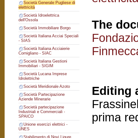
Società Generale Pugliese di
elettricità
Società Idroelettrica
dell'Ossola
The doc
Società Immobiliare Borgo
Fondazi
Società Italiana Acciai Speciali
- SIAS
Finmecc
Società Italiana Acciaierie
Cornigliano - SIAC
Società Italiana Gestioni
Immobiliari - SIGIM
Società Lucana Imprese
Idrolettriche
Società Meridionale Azoto
Editing 
Società Partecipazione
Aziende Minerarie
Frassinel
Società partecipazione
Industriali e Commerciali -
prima re
SPAICO
Unione esercizi elettrici -
UNES
Stabilimento di Novi Ligure