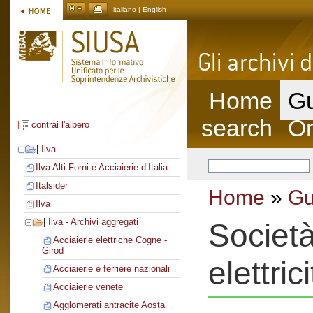
italiano
| English
Home
Gu
search
On
contrai l'albero
|
Ilva
Ilva Alti Forni e Acciaierie d’Italia
Italsider
Home
»
Gu
Ilva
|
Ilva - Archivi aggregati
Società
Acciaierie elettriche Cogne -
Girod
elettric
Acciaierie e ferriere nazionali
Acciaierie venete
Agglomerati antracite Aosta