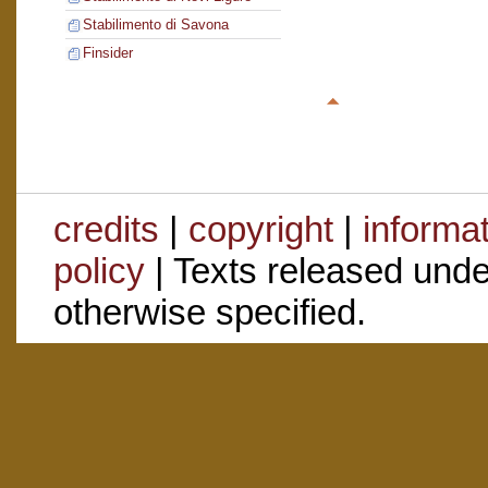
Stabilimento di Savona
Finsider
credits
|
copyright
|
informa
policy
| Texts released und
otherwise specified.