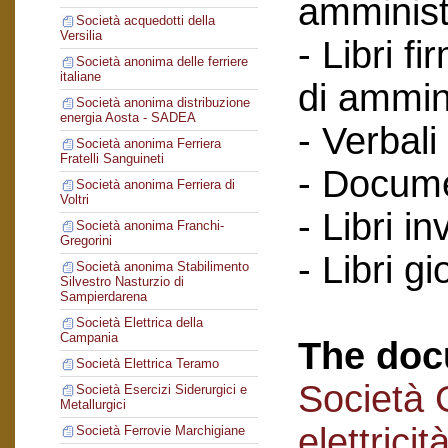
amminist
Società acquedotti della
Versilia
- Libri f
Società anonima delle ferriere
italiane
di ammin
Società anonima distribuzione
energia Aosta - SADEA
- Verbali
Società anonima Ferriera
Fratelli Sanguineti
- Documen
Società anonima Ferriera di
Voltri
- Libri in
Società anonima Franchi-
Gregorini
- Libri gi
Società anonima Stabilimento
Silvestro Nasturzio di
Sampierdarena
Società Elettrica della
Campania
The doc
Società Elettrica Teramo
Società 
Società Esercizi Siderurgici e
Metallurgici
elettricit
Società Ferrovie Marchigiane