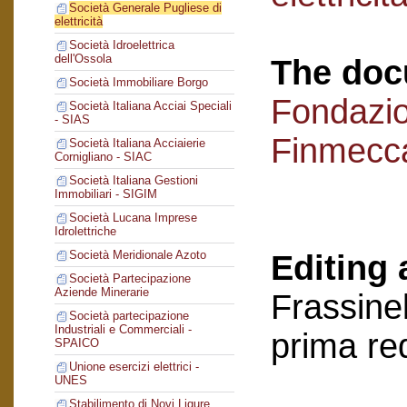
Società Generale Pugliese di
elettricità
Società Idroelettrica
dell'Ossola
The doc
Società Immobiliare Borgo
Fondazi
Società Italiana Acciai Speciali
- SIAS
Finmecc
Società Italiana Acciaierie
Cornigliano - SIAC
Società Italiana Gestioni
Immobiliari - SIGIM
Società Lucana Imprese
Idrolettriche
Società Meridionale Azoto
Editing 
Società Partecipazione
Aziende Minerarie
Frassinel
Società partecipazione
Industriali e Commerciali -
prima re
SPAICO
Unione esercizi elettrici -
UNES
Stabilimento di Novi Ligure