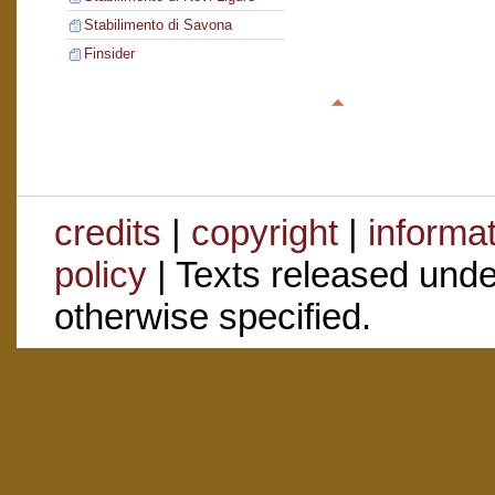
Stabilimento di Savona
Finsider
credits
|
copyright
|
informa
policy
| Texts released und
otherwise specified.