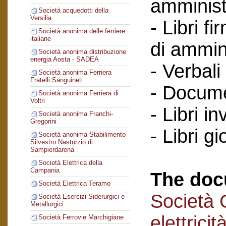
amminist
Società acquedotti della
Versilia
- Libri f
Società anonima delle ferriere
italiane
di ammin
Società anonima distribuzione
energia Aosta - SADEA
- Verbali
Società anonima Ferriera
Fratelli Sanguineti
- Documen
Società anonima Ferriera di
Voltri
- Libri in
Società anonima Franchi-
Gregorini
- Libri gi
Società anonima Stabilimento
Silvestro Nasturzio di
Sampierdarena
Società Elettrica della
Campania
The doc
Società Elettrica Teramo
Società 
Società Esercizi Siderurgici e
Metallurgici
elettricit
Società Ferrovie Marchigiane