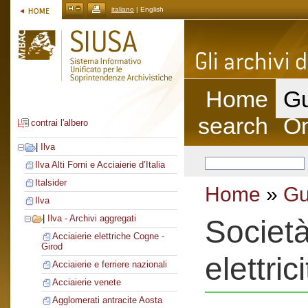
italiano
| English
Home
Gu
search
On
contrai l'albero
|
Ilva
Ilva Alti Forni e Acciaierie d’Italia
Italsider
Home
»
Gu
Ilva
|
Ilva - Archivi aggregati
Società
Acciaierie elettriche Cogne -
Girod
elettric
Acciaierie e ferriere nazionali
Acciaierie venete
Agglomerati antracite Aosta