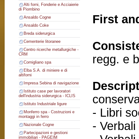
Alti forni, Fonderie e Acciaierie
di Piombino
First an
Ansaldo Cogne
Ansaldo Coke
Breda siderurgica
Cementerie litoranee
Consist
Centro ricerche metallurgiche -
CRM
regg. e 
Cornigliano spa
Elba S.A. di miniere e di
altiforni
Descript
Impresa Sebina di navigazione
Istituto case per lavoratori
conserva
dell'industria siderurgica - ICLIS
Istituto Industriale ligure
- Libri so
Monferro spa - Costruzioni e
montaggi in ferro
- Verbali
Nazionale Cogne
Partecipazioni e gestioni
immobiliari - PAGEIM