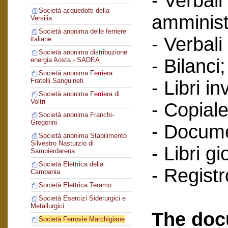
- Verbali
Società acquedotti della
amminist
Versilia
Società anonima delle ferriere
- Verbali
italiane
Società anonima distribuzione
- Bilanci;
energia Aosta - SADEA
Società anonima Ferriera
Fratelli Sanguineti
- Libri in
Società anonima Ferriera di
Voltri
- Copiale
Società anonima Franchi-
Gregorini
- Documen
Società anonima Stabilimento
Silvestro Nasturzio di
- Libri g
Sampierdarena
Società Elettrica della
- Regist
Campania
Società Elettrica Teramo
Società Esercizi Siderurgici e
Metallurgici
The doc
Società Ferrovie Marchigiane