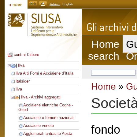
italiano
| English
Home
Gu
search
On
contrai l'albero
|
Ilva
Ilva Alti Forni e Acciaierie d’Italia
Italsider
Home
»
Gu
Ilva
|
Ilva - Archivi aggregati
Societ
Acciaierie elettriche Cogne -
Girod
Acciaierie e ferriere nazionali
fondo
Acciaierie venete
Agglomerati antracite Aosta