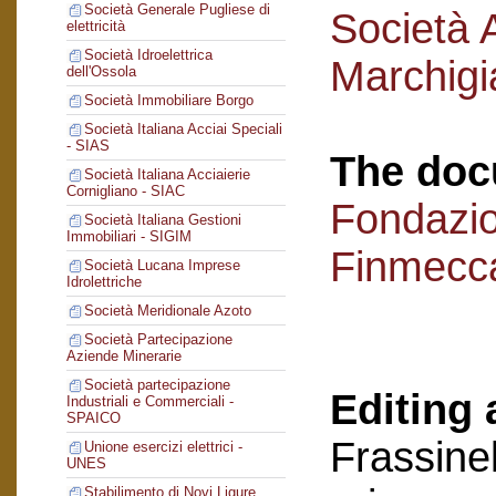
Società Generale Pugliese di
Società 
elettricità
Società Idroelettrica
Marchigi
dell'Ossola
Società Immobiliare Borgo
Società Italiana Acciai Speciali
- SIAS
The doc
Società Italiana Acciaierie
Cornigliano - SIAC
Fondazi
Società Italiana Gestioni
Immobiliari - SIGIM
Finmecc
Società Lucana Imprese
Idrolettriche
Società Meridionale Azoto
Società Partecipazione
Aziende Minerarie
Società partecipazione
Editing 
Industriali e Commerciali -
SPAICO
Frassinel
Unione esercizi elettrici -
UNES
Stabilimento di Novi Ligure